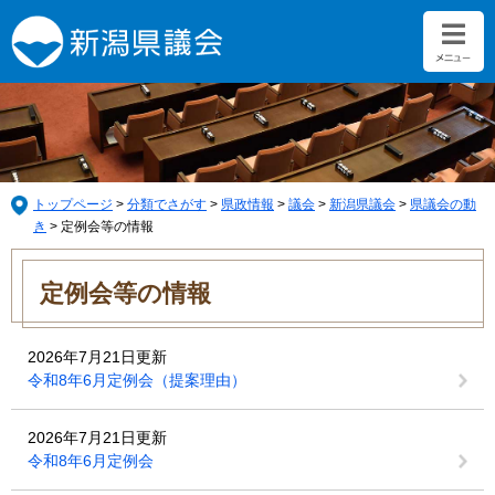
ペ
メ
ー
ニ
ジ
ュ
の
ー
先
を
頭
飛
で
ば
す。
し
て
トップページ
>
分類でさがす
>
県政情報
>
議会
>
新潟県議会
>
県議会の動
本
き
>
定例会等の情報
文
本
へ
文
定例会等の情報
2026年7月21日更新
令和8年6月定例会（提案理由）
2026年7月21日更新
令和8年6月定例会