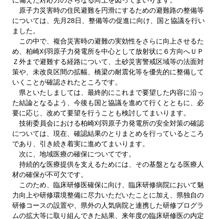
原子力災害時の住民避難を円滑にするための避難路の整備等
については、先月28日、整備等の促進に向け、国と協議を行い
ました。
この中で、複合災害時の避難の実効性をさらに向上させるた
め、柏崎刈羽原子力発電所を中心として放射状に６方向へＵＰ
Ｚ外まで避難する経路について、土砂災害警戒区域等の法面対
策や、未改良区間の拡幅、橋梁の耐震化等を優先的に整備して
いくことが確認されたところです。
県といたしましては、最終的にこれまで要望した内容に沿っ
た結論となるよう、今後も国と協議を進めて行くとともに、必
要に応じ、改めて要望を行うことも検討してまいります。
技術委員会における柏崎刈羽原子力発電所の安全対策の確認
については、現在、確認結果のとりまとめを行っているところ
であり、引き続き着実に進めてまいります。
次に、地域医療の確保についてです。
持続的な医療提供を支えるためには、その基盤となる医療人
材の確保が不可欠です。
このため、臨床研修医確保に向け、臨床研修病院において魅
力向上や研修環境整備に尽力いただいたことに加え、県独自の
研修コースの設置や、県外の人気病院と連携した研修プログラ
ムの拡大等に取り組んできた結果、来年度の臨床研修医の内定