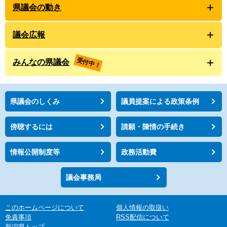
県議会の動き
議会広報
受付中！
みんなの県議会
県議会のしくみ
議員提案による政策条例
傍聴するには
請願・陳情の手続き
情報公開制度等
政務活動費
議会事務局
このホームページについて
個人情報の取扱い
免責事項
RSS配信について
新潟県トップ