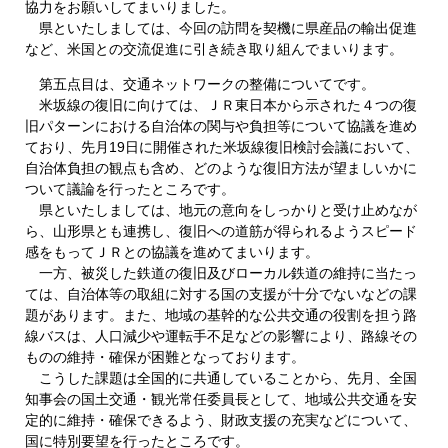
協力をお願いしてまいりました。
県といたしましては、今回の訪問を契機に県産品の輸出促進
など、米国との交流促進に引き続き取り組んでまいります。
第五点目は、交通ネットワークの整備についてです。
米坂線の復旧に向けては、ＪＲ東日本から示された４つの復
旧パターンにおける自治体の関与や負担等について協議を進め
ており、先月19日に開催された米坂線復旧検討会議において、
自治体負担の観点も含め、どのような復旧方法が望ましいかに
ついて議論を行ったところです。
県といたしましては、地元の意向をしっかりと受け止めなが
ら、山形県とも連携し、復旧への道筋が得られるようスピード
感をもってＪＲとの協議を進めてまいります。
一方、被災した鉄道の復旧及びローカル鉄道の維持に当たっ
ては、自治体等の取組に対する国の支援が十分でないなどの課
題があります。また、地域の基幹的な公共交通の役割を担う路
線バスは、人口減少や運転手不足などの影響により、路線その
ものの維持・確保が困難となっております。
こうした課題は全国的に共通していることから、先月、全国
知事会の国土交通・観光常任委員長として、地域公共交通を安
定的に維持・確保できるよう、財政支援の充実などについて、
国に特別要望を行ったところです。