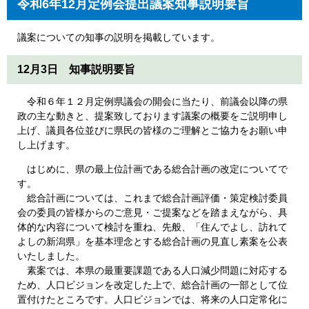
令和6年12月定例会提出議案知事説明要旨
議案についての知事の説明を掲載しています。
12月3日 知事説明要旨
令和６年１２月定例県議会の開会に当たり、前議会以降の県
政の主な動きと、提案致しております議案の概要をご説明申し
上げ、議員各位並びに県民の皆様のご理解とご協力をお願い申
し上げます。
はじめに、県の最上位計画である総合計画の改定についてで
す。
総合計画については、これまで総合計画評価・策定検討委員
会の委員の皆様からのご意見・ご提案などを踏まえながら、具
体的な内容について検討を重ね、先般、「住んでよし、訪れて
よしの新潟県」を基本理念とする総合計画の見直し素案を公表
いたしました。
素案では、本県の最重要課題である人口減少問題に対応する
ため、人口ビジョンを改定した上で、総合計画の一部として位
置付けたところです。人口ビジョンでは、将来の人口定常化に