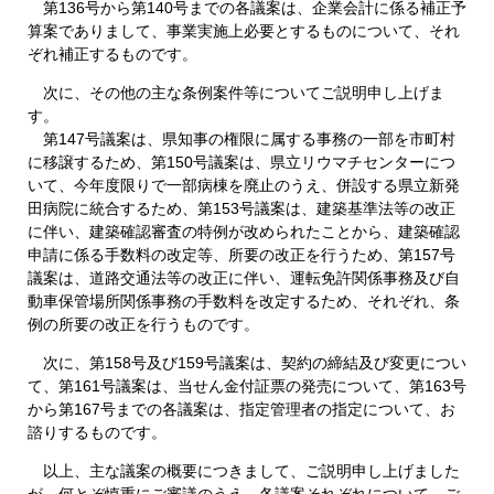
第136号から第140号までの各議案は、企業会計に係る補正予
算案でありまして、事業実施上必要とするものについて、それ
ぞれ補正するものです。
次に、その他の主な条例案件等についてご説明申し上げま
す。
第147号議案は、県知事の権限に属する事務の一部を市町村
に移譲するため、第150号議案は、県立リウマチセンターにつ
いて、今年度限りで一部病棟を廃止のうえ、併設する県立新発
田病院に統合するため、第153号議案は、建築基準法等の改正
に伴い、建築確認審査の特例が改められたことから、建築確認
申請に係る手数料の改定等、所要の改正を行うため、第157号
議案は、道路交通法等の改正に伴い、運転免許関係事務及び自
動車保管場所関係事務の手数料を改定するため、それぞれ、条
例の所要の改正を行うものです。
次に、第158号及び159号議案は、契約の締結及び変更につい
て、第161号議案は、当せん金付証票の発売について、第163号
から第167号までの各議案は、指定管理者の指定について、お
諮りするものです。
以上、主な議案の概要につきまして、ご説明申し上げました
が、何とぞ慎重にご審議のうえ、各議案それぞれについて、ご