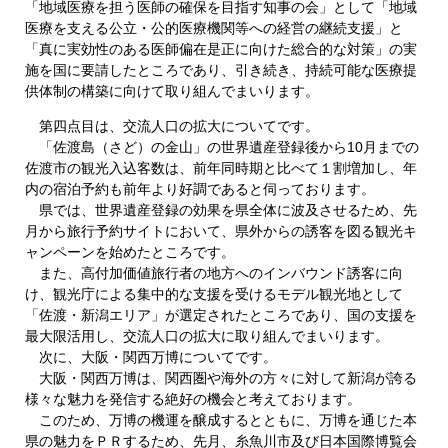
「地域医療を担う医師の確保を目指す知事の会」として「地域
医療を支える公立・公的医療機関等への経営の継続支援」と
「真に実効性のある医師偏在是正に向けた総合的な対策」の実
施を国に要請したところであり、引き続き、持続可能な医療提
供体制の構築に向けて取り組んでまいります。
第四点目は、交流人口の拡大についてです。
「佐渡島（さど）の金山」の世界遺産登録後から10月までの
佐渡市の観光入込客数は、前年同時期と比べて１割増加し、年
内の宿泊予約も前年より好調であると伺っております。
県では、世界遺産登録の効果を県全体に波及させるため、先
月から旅行予約サイトにおいて、県外からの誘客を図る観光キ
ャンペーンを始めたところです。
また、高付加価値旅行者の地方へのインバウンド誘客に向
け、観光庁による集中的な支援を受けるモデル観光地として
「佐渡・新潟エリア」が選定されたところであり、国の支援を
最大限活用し、交流人口の拡大に取り組んでまいります。
次に、大阪・関西万博についてです。
大阪・関西万博は、関西圏や海外の方々に対して新潟が誇る
様々な魅力を発信する絶好の機会と考えております。
このため、万博の機運を醸成するとともに、万博を通じた本
県の魅力をＰＲするため、先月、糸魚川市及び日本国際博覧会