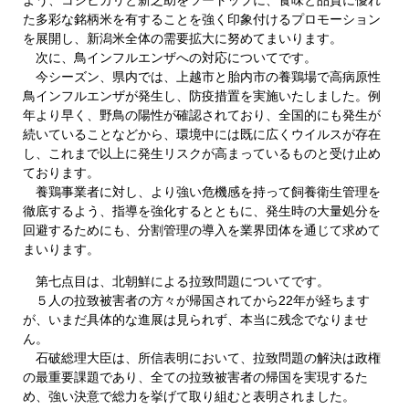
た多彩な銘柄米を有することを強く印象付けるプロモーション
を展開し、新潟米全体の需要拡大に努めてまいります。
次に、鳥インフルエンザへの対応についてです。
今シーズン、県内では、上越市と胎内市の養鶏場で高病原性
鳥インフルエンザが発生し、防疫措置を実施いたしました。例
年より早く、野鳥の陽性が確認されており、全国的にも発生が
続いていることなどから、環境中には既に広くウイルスが存在
し、これまで以上に発生リスクが高まっているものと受け止め
ております。
養鶏事業者に対し、より強い危機感を持って飼養衛生管理を
徹底するよう、指導を強化するとともに、発生時の大量処分を
回避するためにも、分割管理の導入を業界団体を通じて求めて
まいります。
第七点目は、北朝鮮による拉致問題についてです。
５人の拉致被害者の方々が帰国されてから22年が経ちます
が、いまだ具体的な進展は見られず、本当に残念でなりませ
ん。
石破総理大臣は、所信表明において、拉致問題の解決は政権
の最重要課題であり、全ての拉致被害者の帰国を実現するた
め、強い決意で総力を挙げて取り組むと表明されました。