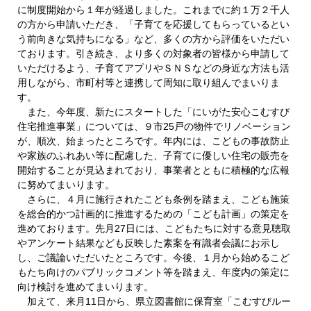
に制度開始から１年が経過しました。これまでに約１万２千人
の方から申請いただき、「子育てを応援してもらっているとい
う前向きな気持ちになる」など、多くの方から評価をいただい
ております。引き続き、より多くの対象者の皆様から申請して
いただけるよう、子育てアプリやＳＮＳなどの身近な方法も活
用しながら、市町村等と連携して周知に取り組んでまいりま
す。
また、今年度、新たにスタートした「にいがた安心こむすび
住宅推進事業」については、９市25戸の物件でリノベーション
が、順次、始まったところです。年内には、こどもの事故防止
や家族のふれあい等に配慮した、子育てに優しい住宅の販売を
開始することが見込まれており、事業者とともに積極的な広報
に努めてまいります。
さらに、４月に施行されたこども条例を踏まえ、こども施策
を総合的かつ計画的に推進するための「こども計画」の策定を
進めております。先月27日には、こどもたちに対する意見聴取
やアンケート結果なども反映した素案を有識者会議にお示し
し、ご議論いただいたところです。今後、１月から始めるこど
もたち向けのパブリックコメント等を踏まえ、年度内の策定に
向け検討を進めてまいります。
加えて、来月11日から、県立図書館に保育室「こむすびルー