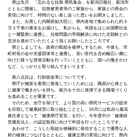
県は先月、「忘れるな拉致 県民集会」を新潟日報社、新潟市
とともに開催し、拉致被害者等のご家族から、家族との再会の
実現に向けて、時間のない差し迫った思いをお聞きしました。
また、出席した内閣府副大臣に、県内各地で集められた約３
万３千筆の署名をお届けし、私からも、米国をはじめ国際社会
と一層緊密に連携し、拉致問題の早期解決に向けた北朝鮮との
交渉を進めていただくよう強くお願いしたところです。
県としましても、政府の取組を後押しするため、今後も、市
町村長の会や支援団体等と連携し、若い世代を含め幅広い層に
向けた様々な啓発活動を行っていくとともに、国への働きかけ
など、しっかりと取り組んでまいります。
第八点目は、行財政改革についてです。
県庁が施策を着実に推進していくためには、職員が心身とも
に健康で働きがいを持ち、能力を十分に発揮できる職場づくり
を進めることが重要です。
そのため、全庁を挙げて、より質の高い県民サービスの提供
を目指して健康経営に取り組むこととし、10月には私自ら最高
責任者となって「健康県庁宣言」を行い、今年度中の「健康経
営優良法人」の認定取得に向けて申請を行ったところです。
あわせて、こうした取組を積極的に発信することで優秀な人
材の確保につなげるとともに、健康立県の実現に向けて、県内