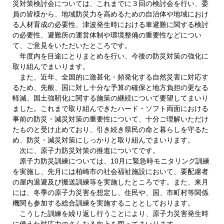
災対策検討会については、これまでに３回の検討会を行い、委
員の皆様から、地域防災力を高めるための自治体や地域におけ
る人材育成の必要性、津波発生時における車避難に関する検討
の必要性、避難所の運営体制や環境整備の重要性などについ
て、ご意見をいただいたところです。
年度内を目途にとりまとめを行い、今後の防災対策の強化に
取り組んでまいります。
また、近年、全国的に激甚化・頻発化する自然災害に対応す
るため、先般、国に対し十分な予算の確保と地方負担の更なる
軽減、国土強靭化に関する施策の継続について要望してまいり
ました。これまで取り組んできたハード・ソフト両面における
事前の防災・減災対策の重要性について、十分ご理解いただけ
たものと受け止めており、引き続き県民の命と暮らしを守るた
め、防災・減災対策にしっかりと取り組んでまいります。
次に、原子力防災対策の推進についてです。
原子力防災訓練については、10月に緊急時モニタリング訓練
を実施し、先月には柏崎市の社会福祉施設において、要配慮者
の屋内退避及び搬送訓練等を実施したところです。また、来月
には、冬季の原子力災害を想定し、住民や、国、市町村等関係
機関も参加する総合訓練を実施することとしております。
こうした訓練を繰り返し行うことにより、原子力災害発生時
に備えた対応力のさらなる向上を図ってまいります。