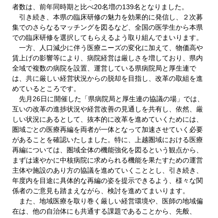
者数は、前年同時期と比べ20名増の139名となりました。
引き続き、本県の臨床研修の魅力を効果的に発信し、２次募
集でのさらなるマッチングを図るなど、全国の医学生から本県
での臨床研修を選択してもらえるよう取り組んでまいります。
一方、人口減少に伴う医療ニーズの変化に加えて、物価高や
賃上げの影響等により、病院経営は厳しさを増しており、県内
全域で複数の病院を設置、運営している県病院局と厚生連で
は、共に厳しい経営状況からの脱却を目指し、改革の取組を進
めているところです。
先月26日に開催した「県病院局と厚生連の協議の場」では、
互いの改革の進捗状況や経営改善の見通しを共有し、依然、厳
しい状況にあるとして、抜本的に改革を進めていくためには、
圏域ごとの医療再編を両者が一体となって加速させていく必要
があることを確認いたしました。特に、上越圏域における医療
再編については、圏域全体の機能強化を図るという観点から、
まずは速やかに中核病院に求められる機能を果たすための運営
主体や施設のあり方の協議を進めていくこととし、引き続き、
年度内を目途に具体的な再編の姿を提示できるよう、様々な関
係者のご意見も踏まえながら、検討を進めてまいります。
また、地域医療を取り巻く厳しい経営環境や、医師の地域偏
在は、他の自治体にも共通する課題であることから、先般、