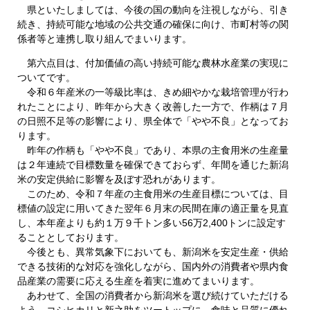
県といたしましては、今後の国の動向を注視しながら、引き
続き、持続可能な地域の公共交通の確保に向け、市町村等の関
係者等と連携し取り組んでまいります。
第六点目は、付加価値の高い持続可能な農林水産業の実現に
ついてです。
令和６年産米の一等級比率は、きめ細やかな栽培管理が行わ
れたことにより、昨年から大きく改善した一方で、作柄は７月
の日照不足等の影響により、県全体で「やや不良」となってお
ります。
昨年の作柄も「やや不良」であり、本県の主食用米の生産量
は２年連続で目標数量を確保できておらず、年間を通じた新潟
米の安定供給に影響を及ぼす恐れがあります。
このため、令和７年産の主食用米の生産目標については、目
標値の設定に用いてきた翌年６月末の民間在庫の適正量を見直
し、本年産よりも約１万９千トン多い56万2,400トンに設定す
ることとしております。
今後とも、異常気象下においても、新潟米を安定生産・供給
できる技術的な対応を強化しながら、国内外の消費者や県内食
品産業の需要に応える生産を着実に進めてまいります。
あわせて、全国の消費者から新潟米を選び続けていただける
よう、コシヒカリと新之助をツートップに、食味と品質に優れ