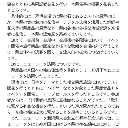
協会とともに共同記者会見を行い、本県催事の概要を発表した
ところです。
具体的には、万博会場では県の石であるヒスイの展示のほ
か、本県の食の魅力の発信や、デジタル技術を活用した錦鯉や
花火等の県産品の展示など、県内各地の多様な地域資源を来場
者に発信し、本県の認知度を高めてまいります。
加えて、会期前、会期中、会期後の各段階において、イベン
ト開催や旅行商品の販売など様々な取組を会場内外で行うこと
で、県全体への誘客を図り、交流人口の拡大につなげてまいり
ます。
次に、ニューヨーク訪問についてです。
県産品の米国への輸出促進等を目的として、10月下旬にニュ
ーヨークを訪問いたしました。
現地では、日本をテーマとした複合商業施設においてテスト
販売を行うとともに、バイヤーなどを対象とした県産食品ＰＲ
イベントを開催し、トップセールスを行ったところです。参加
者からは、「消費者の反応に直接触れることができた」「取引
に繋がる有益な機会を得た」といった声が聞かれたところであ
り、今後の輸出拡大に繋がることを期待しているところです。
また、ニューヨーク新潟県人会創立35周年記念式典では、ニ
ューヨークをはじめ米国における本県の存在感向上に対し、ご