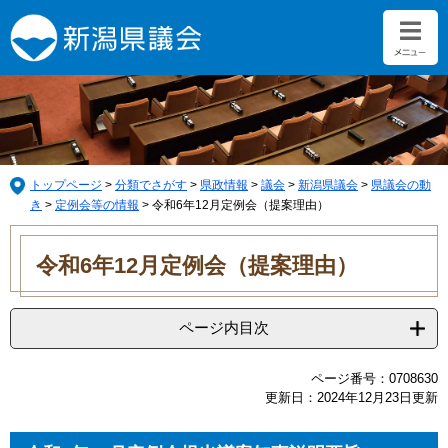
ペ
メ
ー
ニ
ジ
ュ
の
ー
先
を
頭
飛
で
ば
す。
し
て
トップページ
>
分類でさがす
>
県政情報
>
議会
>
新潟県議会
>
県議会の動
本
き
>
定例会等の情報
>
令和6年12月定例会（提案理由）
文
本
へ
文
令和6年12月定例会（提案理由）
ページ内目次
ページ番号：0708630
更新日：2024年12月23日更新