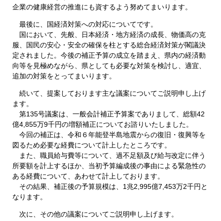
企業の健康経営の推進にも資するよう努めてまいります。
最後に、国経済対策への対応についてです。
国において、先般、日本経済・地方経済の成長、物価高の克
服、国民の安心・安全の確保を柱とする総合経済対策が閣議決
定されました。今後の補正予算の成立を踏まえ、県内の経済動
向等を見極めながら、県としても必要な対策を検討し、適宜、
追加の対策をとってまいります。
続いて、提案しております主な議案についてご説明申し上げ
ます。
第135号議案は、一般会計補正予算案でありまして、総額42
億4,855万9千円の増額補正についてお諮りいたしました。
今回の補正は、令和６年能登半島地震からの復旧・復興等を
図るため必要な経費について計上したところです。
また、職員給与費等について、過不足額及び給与改定に伴う
所要額を計上するほか、当初予算編成後の事由による緊急性の
ある経費について、あわせて計上しております。
その結果、補正後の予算規模は、1兆2,995億7,453万2千円と
なります。
次に、その他の議案についてご説明申し上げます。