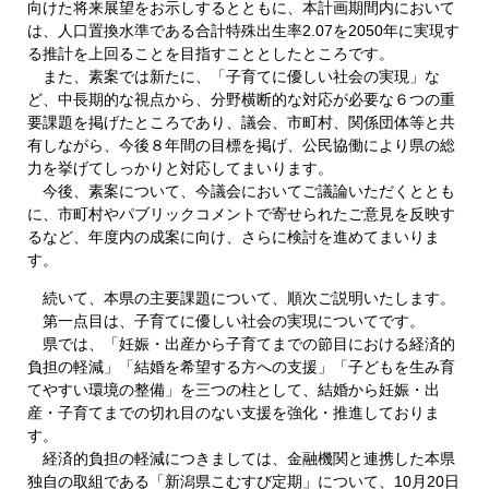
向けた将来展望をお示しするとともに、本計画期間内において
は、人口置換水準である合計特殊出生率2.07を2050年に実現す
る推計を上回ることを目指すこととしたところです。
また、素案では新たに、「子育てに優しい社会の実現」な
ど、中長期的な視点から、分野横断的な対応が必要な６つの重
要課題を掲げたところであり、議会、市町村、関係団体等と共
有しながら、今後８年間の目標を掲げ、公民協働により県の総
力を挙げてしっかりと対応してまいります。
今後、素案について、今議会においてご議論いただくととも
に、市町村やパブリックコメントで寄せられたご意見を反映す
るなど、年度内の成案に向け、さらに検討を進めてまいりま
す。
続いて、本県の主要課題について、順次ご説明いたします。
第一点目は、子育てに優しい社会の実現についてです。
県では、「妊娠・出産から子育てまでの節目における経済的
負担の軽減」「結婚を希望する方への支援」「子どもを生み育
てやすい環境の整備」を三つの柱として、結婚から妊娠・出
産・子育てまでの切れ目のない支援を強化・推進しておりま
す。
経済的負担の軽減につきましては、金融機関と連携した本県
独自の取組である「新潟県こむすび定期」について、10月20日