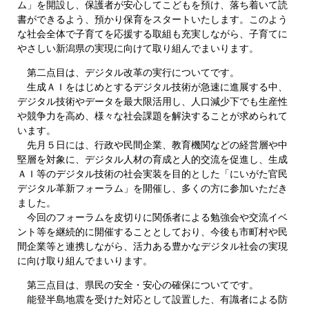
ム」を開設し、保護者が安心してこどもを預け、落ち着いて読
書ができるよう、預かり保育をスタートいたします。このよう
な社会全体で子育てを応援する取組も充実しながら、子育てに
やさしい新潟県の実現に向けて取り組んでまいります。
第二点目は、デジタル改革の実行についてです。
生成ＡＩをはじめとするデジタル技術が急速に進展する中、
デジタル技術やデータを最大限活用し、人口減少下でも生産性
や競争力を高め、様々な社会課題を解決することが求められて
います。
先月５日には、行政や民間企業、教育機関などの経営層や中
堅層を対象に、デジタル人材の育成と人的交流を促進し、生成
ＡＩ等のデジタル技術の社会実装を目的とした「にいがた官民
デジタル革新フォーラム」を開催し、多くの方に参加いただき
ました。
今回のフォーラムを皮切りに関係者による勉強会や交流イベ
ント等を継続的に開催することとしており、今後も市町村や民
間企業等と連携しながら、活力ある豊かなデジタル社会の実現
に向け取り組んでまいります。
第三点目は、県民の安全・安心の確保についてです。
能登半島地震を受けた対応として設置した、有識者による防