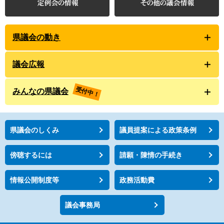
県議会の動き
議会広報
受付中！
みんなの県議会
県議会のしくみ
議員提案による政策条例
傍聴するには
請願・陳情の手続き
情報公開制度等
政務活動費
議会事務局