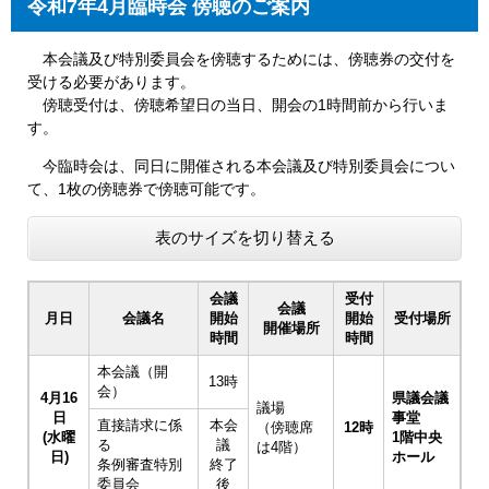
令和7年4月臨時会 傍聴のご案内
​​ 本会議及び特別委員会を傍聴するためには、傍聴券の交付を
受ける必要があります。
傍聴受付は、傍聴希望日の当日、開会の1時間前から行いま
す。
今臨時会は、同日に開催される本会議及び特別委員会につい
て、1枚の傍聴券で傍聴可能です。
表のサイズを切り替える
会議
受付
会議
月日
会議名
開始
開始
受付場所
開催場所
時間
時間
本会議（開
13時
会）
4月16
県議会議
議場
日
事堂
直接請求に係
本会
（傍聴席
12時
(水曜
1階中央
る
議
は4階）
日)
ホール
条例審査特別
終了
委員会
後