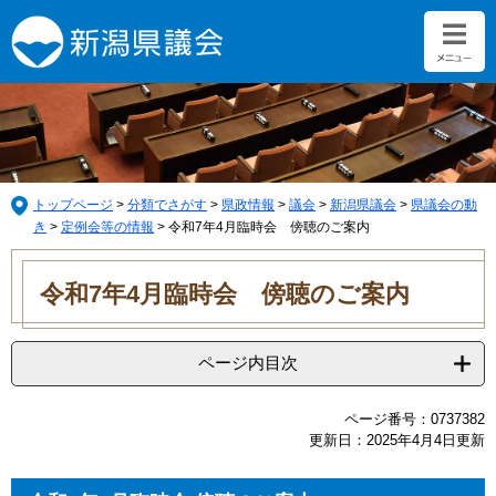
ペ
メ
ー
ニ
ジ
ュ
の
ー
先
を
頭
飛
で
ば
す。
し
て
トップページ
>
分類でさがす
>
県政情報
>
議会
>
新潟県議会
>
県議会の動
本
き
>
定例会等の情報
>
令和7年4月臨時会 傍聴のご案内
文
本
へ
文
令和7年4月臨時会 傍聴のご案内
ページ内目次
ページ番号：0737382
更新日：2025年4月4日更新