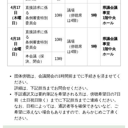
4月17
直接請求に係
県議会議
議場
日
る
事堂
10時
（傍聴席
9時
（木曜
条例審査特別
1階中央
は4階）
日）
委員会
ホール
直接請求に係
る
4月18
県議会議
10時
議場
条例審査特別
日
事堂
（傍聴席
9時
委員会
（金曜
1階中央
は4階）
日）
ホール
本会議（採
13時
決、閉会）
​団体傍聴は、会議開会の1時間前までに手続きを済ませてく
ださい。
詳細は、下記担当までお問合せください。
手話通訳又は要約筆記を希望される方は、傍聴希望日の7日
前（土日祝日除く）までに下記担当までご連絡ください。
なお、日程によっては、通訳者等を確保できないなど、ご
希望に添えない場合もありますので、あらかじめご了承く
ださい。