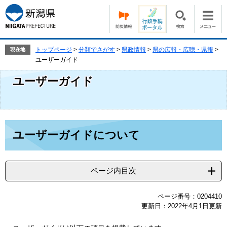
ペ
メ
ー
ニ
ジ
ュ
の
ー
先
を
トップページ
>
分類でさがす
>
県政情報
>
県の広報・広聴・県報
>
現在地
頭
飛
ユーザーガイド
で
ば
ユーザーガイド
す。
し
て
本
文
へ
本
ユーザーガイドについて
文
ページ内目次
ページ番号：0204410
更新日：2022年4月1日更新