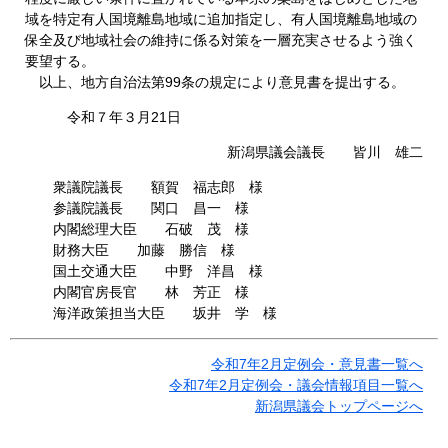
域を特定有人国境離島地域に追加指定し、有人国境離島地域の
保全及び地域社会の維持に係る対策を一層充実させるよう強く
要望する。
以上、地方自治法第99条の規定により意見書を提出する。
令和７年３月21日
新潟県議会議長 皆川 雄二
衆議院議長 額賀 福志郎 様
参議院議長 関口 昌一 様
内閣総理大臣 石破 茂 様
財務大臣 加藤 勝信 様
国土交通大臣 中野 洋昌 様
内閣官房長官 林 芳正 様
海洋政策担当大臣 坂井 学 様
令和7年2月定例会・意見書一覧へ
令和7年2月定例会・議会情報項目一覧へ
新潟県議会トップページへ