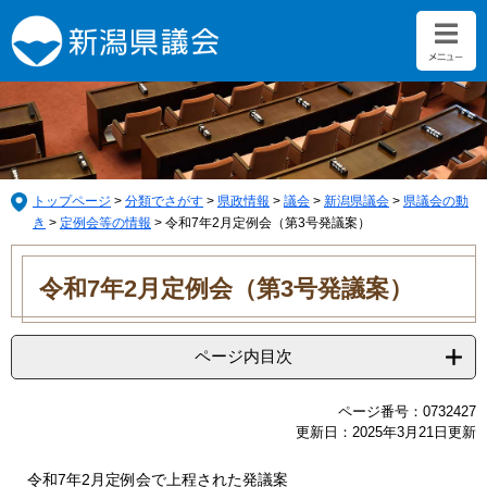
ペ
メ
ー
ニ
ジ
ュ
の
ー
先
を
頭
飛
で
ば
す。
し
て
トップページ
>
分類でさがす
>
県政情報
>
議会
>
新潟県議会
>
県議会の動
本
き
>
定例会等の情報
>
令和7年2月定例会（第3号発議案）
文
本
へ
文
令和7年2月定例会（第3号発議案）
ページ内目次
ページ番号：0732427
更新日：2025年3月21日更新
令和7年2月定例会で上程された発議案