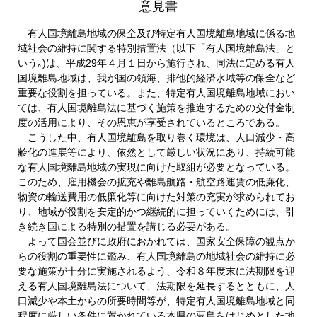
意見書
有人国境離島地域の保全及び特定有人国境離島地域に係る地
域社会の維持に関する特別措置法（以下「有人国境離島法」と
いう｡)は、平成29年４月１日から施行され、同法に定める有人
国境離島地域は、我が国の領海、排他的経済水域等の保全など
重要な役割を担っている。また、特定有人国境離島地域におい
ては、有人国境離島法に基づく施策を推進するための交付金制
度の活用により、その恩恵が享受されているところである。
こうした中、有人国境離島を取り巻く環境は、人口減少・高
齢化の進展等により、依然として厳しい状況にあり、持続可能
な有人国境離島地域の実現に向けた取組が必要となっている。
このため、雇用機会の拡充や離島航路・航空路運賃の低廉化、
物資の輸送費用の低廉化等に向けた対策の充実が求められてお
り、地域が役割を安定的かつ継続的に担っていくためには、引
き続き国による特別の措置を講じる必要がある。
よって国会並びに政府におかれては、国家安全保障の観点か
らの役割の重要性に鑑み、有人国境離島の地域社会の維持に必
要な施策が十分に実施されるよう、令和８年度末に法期限を迎
える有人国境離島法について、法期限を延長するとともに、人
口減少や本土からの所要時間等が、特定有人国境離島地域と同
程度に厳しい条件に置かれている本県の粟島をはじめとした地