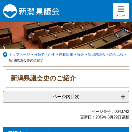
ペ
メ
ー
ニ
ジ
ュ
の
ー
先
を
頭
飛
で
ば
す。
し
て
トップページ
>
分類でさがす
>
県政情報
>
議会
>
新潟県議会
>
議会広報
>
本
新潟県議会史のご紹介
文
本
へ
文
新潟県議会史のご紹介
ページ内目次
ページ番号：0043742
更新日：2019年3月29日更新