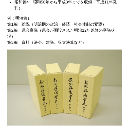
昭和篇4 昭和50年から平成3年までを収録（平成11年発
刊）
例：明治篇1
第1編 総説（明治期の政治・経済・社会体制の変遷）
第2編 県会審議（県会が開設された明治12年以降の審議状
況）
第3編 資料（法令、建議、収支決算など）