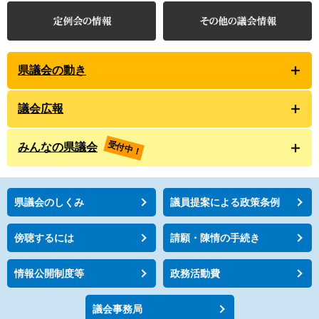
県議会の動き
議会広報
受付中！
みんなの県議会
県議会のしくみ
議員提案による政策条例
傍聴するには
請願・陳情の手続き
情報公開制度等
政務活動費
議会事務局