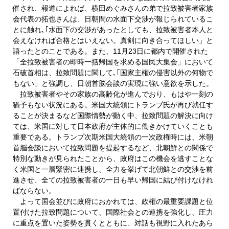
催され、報道によれば、横田めぐみさんの弟で拉致被害者家族
会代表の拓也さんは、日朝間の水面下交渉が報じられているこ
とに触れ､｢水面下の交渉があったとしても、拉致被害者本人と
会えなければ合格とはいえない。真剣に向き合ってほしい」と
語ったとのことである。また、11月23日に都内で開催された
「全拉致被害者の即時一括帰国を求める国民大集会」において
石破首相は、拉致問題に関して､｢国家主権の侵害以外の何物で
もない」と強調し、日朝首脳会談の実現に強い意欲を示した。
拉致被害者やその家族の高齢化が進んでおり、もはや一刻の
猶予もない状況にある。米国大統領にトランプ氏が再び就任す
ることが決まるなど国際情勢が動く中、拉致問題の解決に向け
ては、米国に対して日本政府が主体的に働きかけていくことも
重要である。トランプ次期米国大統領の一次政権時には、米朝
首脳会談において拉致問題を提起するなど、北朝鮮との関係で
特別な動きが見られたことから、政府はこの機会を逃すことな
く米国と一層緊密に連携し、全力を挙げて北朝鮮との交渉を前
進させ、全ての拉致被害者の一日も早い帰国に結び付けなけれ
ばならない。
よって国会並びに政府におかれては、政権の最重要課題と位
置付けた拉致問題について、国際社会との連携を強化し、圧力
に重点を置いた姿勢を貫くとともに、対話も視野に入れたあら