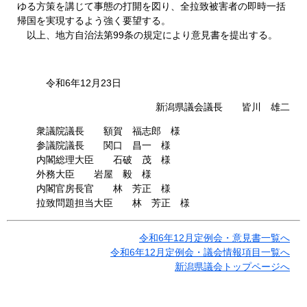
ゆる方策を講じて事態の打開を図り、全拉致被害者の即時一括
帰国を実現するよう強く要望する。
以上、地方自治法第99条の規定により意見書を提出する。
令和6年12月23日
新潟県議会議長 皆川 雄二
衆議院議長 額賀 福志郎 様
参議院議長 関口 昌一 様
内閣総理大臣 石破 茂 様
外務大臣 岩屋 毅 様
内閣官房長官 林 芳正 様
拉致問題担当大臣 林 芳正 様
令和6年12月定例会・意見書一覧へ
令和6年12月定例会・議会情報項目一覧へ
新潟県議会トップページへ