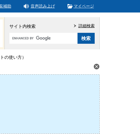
覧補助
音声読み上げ
マイページ
詳細検索
サイト内検索
Google
カ
ス
タ
トの使い方）
ム
検
索