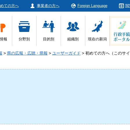
めての方へ
事業者の方へ
Foreign Language
閲
情報
分野別
目的別
組織別
現在の新潟
報
>
県の広報・広聴・県報
>
ユーザーガイド
>
初めての方へ（このサイ