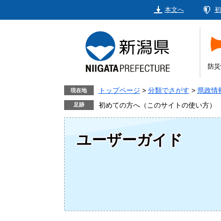
ペ
メ
本文へ
初
ー
ニ
ジ
ュ
の
ー
先
を
頭
飛
防災
で
ば
す。
し
トップページ
>
分類でさがす
>
県政情
現在地
て
初めての方へ（このサイトの使い方）
本
文
ユーザーガイド
へ