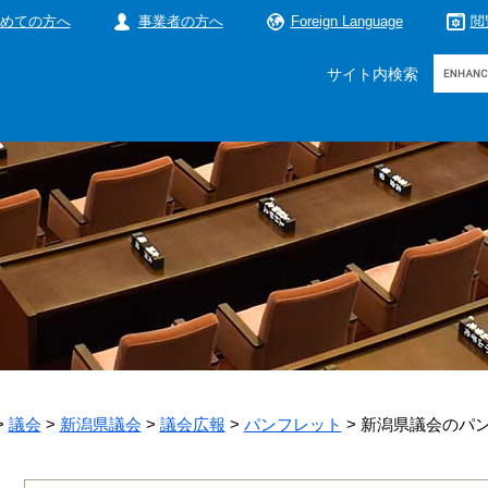
めての方へ
事業者の方へ
Foreign Language
閲
Google
サイト内検索
カ
ス
タ
ム
検
索
>
議会
>
新潟県議会
>
議会広報
>
パンフレット
>
新潟県議会のパ