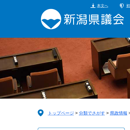
ペ
メ
本文へ
初
ー
ニ
ジ
ュ
の
ー
先
を
頭
飛
で
ば
す。
し
て
本
文
へ
トップページ
>
分類でさがす
>
県政情報