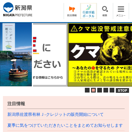
ペ
メ
ー
ニ
ジ
ュ
の
ー
本
先
を
文
頭
飛
で
ば
す。
し
て
本
文
へ
注目情報
新潟県佐渡県有林Ｊ-クレジットの販売開始について
夏季に気をつけていただきたいことをまとめてお知らせします