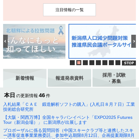
注目情報の一覧
採用・試験
新着情報
報道発表資料
・募集
本日
46
の更新情報
件
入札結果「ＣＡＥ 鍛造解析ソフトの購入」(入札日８月７日）工業
技術総合研究所
【大阪・関西万博】全国キャラバンイベント「EXPO2025 Futures
Tour（新潟会場）」 に新潟県が出展します
プロポーザルに係る質問回答（中国スキークラブ等と連携したスキ
ー誘客促進事業業務委託、参加申込期限8月12日、企画提案期限8月