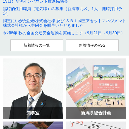
19日）新潟インバウンド推進協議会
臨時的任用職員（電気職）の募集（新潟市北区、1人、随時採用予
定）
岡三にいがた証券株式会社様 及び ＳＢＩ岡三アセットマネジメント
株式会社様から寄附金を贈呈いただきました
令和8年 秋の全国交通安全運動を実施します（9月21日～9月30日）
新着情報の一覧
新着情報のRSS
知事室
新潟県総合計画