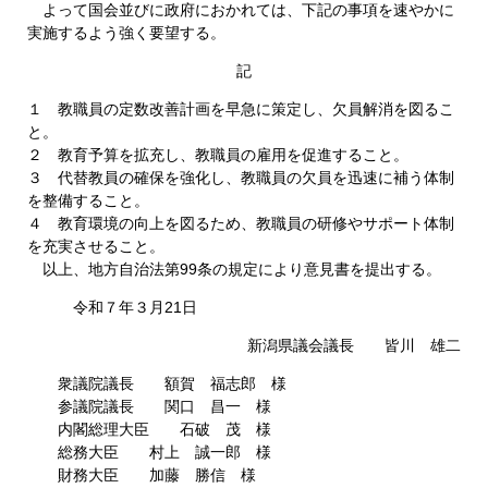
よって国会並びに政府におかれては、下記の事項を速やかに
実施するよう強く要望する。
記
１ 教職員の定数改善計画を早急に策定し、欠員解消を図るこ
と。
２ 教育予算を拡充し、教職員の雇用を促進すること。
３ 代替教員の確保を強化し、教職員の欠員を迅速に補う体制
を整備すること。
４ 教育環境の向上を図るため、教職員の研修やサポート体制
を充実させること。
以上、地方自治法第99条の規定により意見書を提出する。
令和７年３月21日
新潟県議会議長 皆川 雄二
衆議院議長 額賀 福志郎 様
参議院議長 関口 昌一 様
内閣総理大臣 石破 茂 様
総務大臣 村上 誠一郎 様
財務大臣 加藤 勝信 様