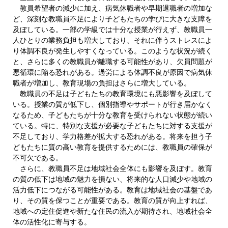
教員希望者の減少に加え、病気休職者や早期退職者の増加な
ど、深刻な教職員不足により子どもたちの学びに大きな支障を
及ぼしている。一部の学級では十分な授業が行えず、教職員一
人ひとりの業務負担も増大しており、それに伴うストレスによ
り体調不良が発生しやすくなっている。このような状況が続く
と、さらに多くの教職員が離職する可能性があり、欠員問題が
悪循環に陥る恐れがある。過労による体調不良が原因で病気休
職者が増加し、教育現場の負担はさらに増大している。
教職員の不足は子どもたちの教育環境にも悪影響を及ぼして
いる。授業の質が低下し、個別指導やサポートが行き届かなく
なるため、子どもたちが十分な教育を受けられない状態が続い
ている。特に、特別な支援が必要な子どもたちに対する支援が
不足しており、学力格差が拡大する恐れがある。将来を担う子
どもたちに質の高い教育を提供するためには、教職員の確保が
不可欠である。
さらに、教職員不足は地域社会全体にも影響を及ぼす。教育
の質の低下は地域の魅力を損ない、将来的な人口減少や地域の
活力低下につながる可能性がある。教育は地域社会の基盤であ
り、その質を保つことが重要である。教育の質が向上すれば、
地域への定住促進や新たな住民の流入が期待され、地域社会全
体の活性化に寄与する。