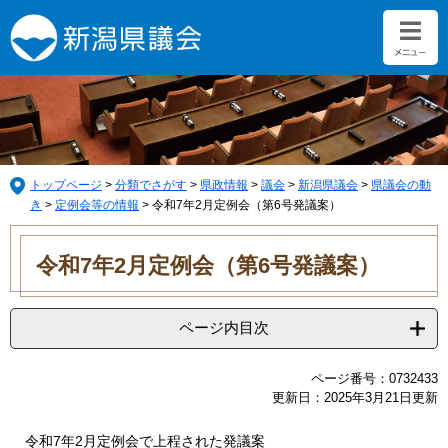
ペ
メ
ー
ニ
ジ
ュ
の
ー
先
を
頭
飛
で
ば
す。
し
て
トップページ
>
分類でさがす
>
県政情報
>
議会
>
新潟県議会
>
県議会の動
本
き
>
定例会等の情報
>
令和7年2月定例会（第6号発議案）
文
本
へ
文
令和7年2月定例会（第6号発議案）
ページ内目次
ページ番号：0732433
更新日：2025年3月21日更新
令和7年2月定例会で上程された発議案