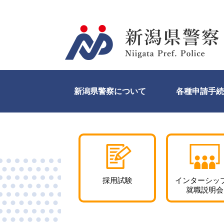
ペ
メ
ー
ニ
ジ
ュ
の
ー
先
を
頭
飛
で
ば
す。
し
新潟県警察について
各種申請手続
て
本
文
へ
採用試験
インターシッ
就職説明会