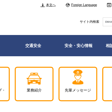
本文へ
Foreign Language
Googl
サイト内検索
カ
ス
タ
ム
検
交通安全
安全・安心情報
相
索
プ・
業務紹介
先輩メッセージ