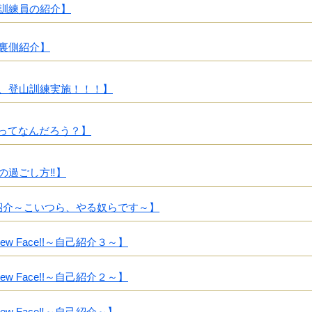
訓練員の紹介】
裏側紹介】
、登山訓練実施！！！】
ってなんだろう？】
の過ごし方‼】
紹介～こいつら、やる奴らです～】
w Face!!～自己紹介３～】
w Face!!～自己紹介２～】
ew Face‼～自己紹介～】