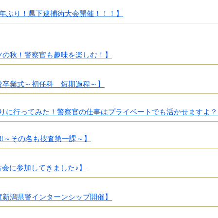
4年ぶり！県下逮捕術大会開催！！！】
ツの秋！警察官も趣味を楽しむ！】
校卒業式～初任科 短期過程～】
りに行ってみた！警察官の仕事はプライベートでも活かせますよ？
事‼～その名も捜査第一課～】
古会に参加してきました♪】
度新潟県警インターンシップ開催】