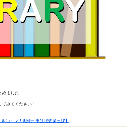
とめました！
してみてください！
、ル〇～ン！泥棒刑事は捜査第三課】