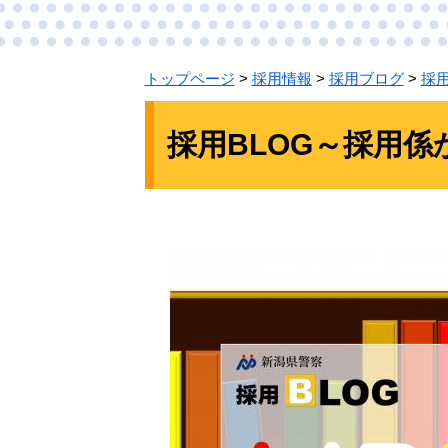
トップページ
>
採用情報
>
採用ブログ
>
採
本
文
採用BLOG～採用係