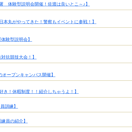
署 体験型説明会開催！佐渡は良いとこ～♪】
日本丸がやってきた！警察もイベントに参戦！】
署体験型説明会】
級対抗競技大会！】
夏のオープンキャンパス開催】
好き！休暇制度！！紹介しちゃうよ！】
員訓練】
訓練員の紹介】