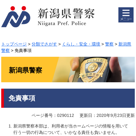
ペ
メ
ー
ニ
ジ
ュ
の
ー
先
を
頭
飛
で
ば
トップページ
>
分類でさがす
>
くらし・安全・環境
>
警察
>
新潟県
す。
し
警察
>
免責事項
て
本
文
新潟県警察
へ
本
免責事項
文
ページ番号：0290112
更新日：2020年9月23日更新
新潟県警察本部は、利用者が当ホームページの情報を用いて
行う一切の行為について、いかなる責任も負いません。