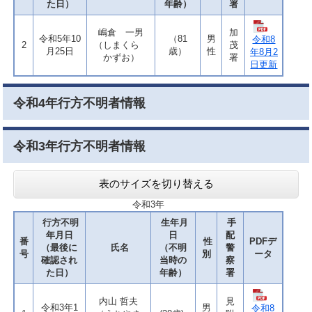
た日）
年齢）
署
嶋倉 一男
加
令和5年10
（81
男
令和8
2
（しまくら
茂
月25日
歳）
性
年8月2
かずお）
署
日更新
令和4年行方不明者情報
令和3年行方不明者情報
表のサイズを切り替える
令和3年
行方不明
生年月
手
年月日
日
配
番
性
PDFデ
（最後に
氏名
（不明
警
号
別
ータ
確認され
当時の
察
た日）
年齢）
署
内山 哲夫
見
令和3年1
男
令和8