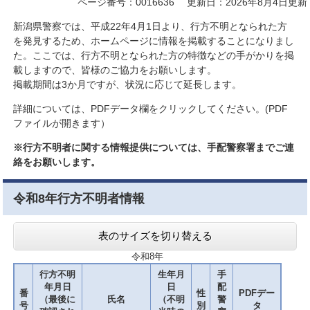
ページ番号：0016636
更新日：2026年8月4日更新
新潟県警察では、平成22年4月1日より、行方不明となられた方
を発見するため、ホームページに情報を掲載することになりまし
た。ここでは、行方不明となられた方の特徴などの手がかりを掲
載しますので、皆様のご協力をお願いします。
掲載期間は3か月ですが、状況に応じて延長します。
詳細については、PDFデータ欄をクリックしてください。(PDF
ファイルが開きます）
※行方不明者に関する情報提供については、手配警察署までご連
絡をお願いします。
令和8年行方不明者情報
表のサイズを切り替える
令和8年
行方不明
生年月
手
年月日
日
配
番
性
PDFデー
（最後に
氏名
（不明
警
号
別
タ