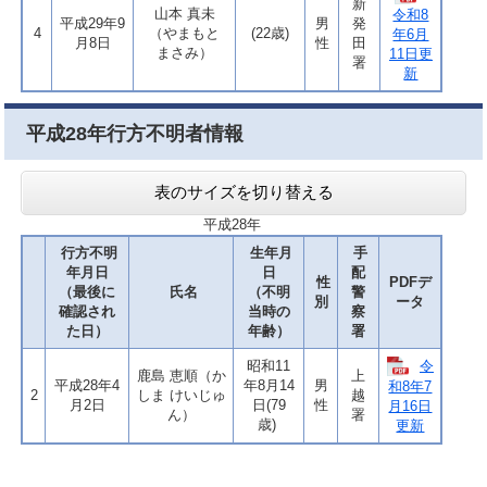
新
山本 真未
令和8
平成29年9
男
発
4
（やまもと
(22歳)
年6月
月8日
性
田
まさみ）
11日更
署
新
平成28年行方不明者情報
表のサイズを切り替える
平成28年
行方不明
生年月
手
年月日
日
配
性
PDFデ
（最後に
氏名
（不明
警
別
ータ
確認され
当時の
察
た日）
年齢）
署
令
昭和11
鹿島 恵順（か
上
平成28年4
年8月14
男
和8年7
2
しま けいじゅ
越
月2日
日(79
性
月16日
ん）
署
歳)
更新