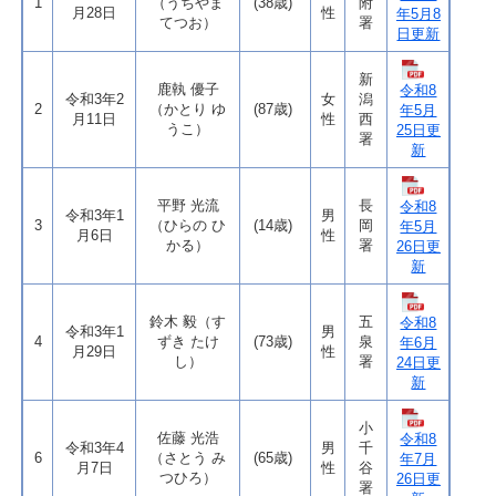
1
（うちやま
(38歳)
附
月28日
性
年5月8
てつお）
署
日更新
新
鹿執 優子
令和8
令和3年2
女
潟
2
（かとり ゆ
(87歳)
年5月
月11日
性
西
うこ）
25日更
署
新
平野 光流
長
令和8
令和3年1
男
3
（ひらの ひ
(14歳)
岡
年5月
月6日
性
かる）
署
26日更
新
鈴木 毅（す
五
令和8
令和3年1
男
4
ずき たけ
(73歳)
泉
年6月
月29日
性
し）
署
24日更
新
小
佐藤 光浩
令和8
令和3年4
男
千
6
（さとう み
(65歳)
年7月
月7日
性
谷
つひろ）
26日更
署