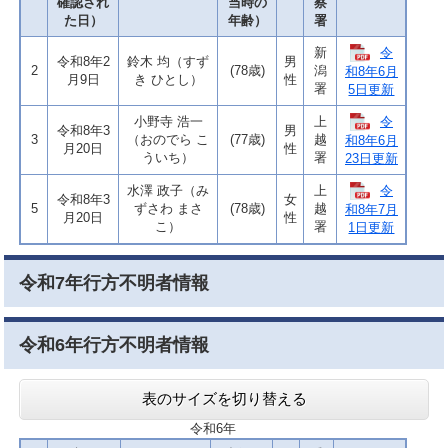
確認され
当時の
察
た日）
年齢）
署
令
新
令和8年2
鈴木 均（すず
男
2
(78歳)
潟
和8年6月
月9日
き ひとし）
性
署
5日更新
令
小野寺 浩一
上
令和8年3
男
3
（おのでら こ
(77歳)
越
和8年6月
月20日
性
ういち）
署
23日更新
令
水澤 政子（み
上
令和8年3
女
5
ずさわ まさ
(78歳)
越
和8年7月
月20日
性
こ）
署
1日更新
令和7年行方不明者情報
令和6年行方不明者情報
表のサイズを切り替える
令和6年