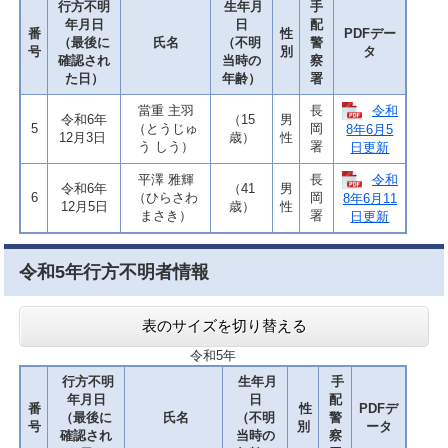
行方不明
生年月
手
年月日
日
配
番
性
PDFデー
（最後に
氏名
（不明
警
号
別
タ
確認され
当時の
察
た日）
年齢）
署
令和
當重 主羽
長
令和6年
（15
男
5
（とうじゅ
岡
8年6月5
12月3日
歳）
性
う しう）
署
日更新
令和
平澤 雅輝
長
令和6年
（41
男
6
（ひらさわ
岡
8年6月11
12月5日
歳）
性
まさき）
署
日更新
令和5年行方不明者情報
表のサイズを切り替える
令和5年
行方不明
生年月
手
年月日
日
配
番
性
PDFデ
（最後に
氏名
（不明
警
号
別
ータ
確認され
当時の
察