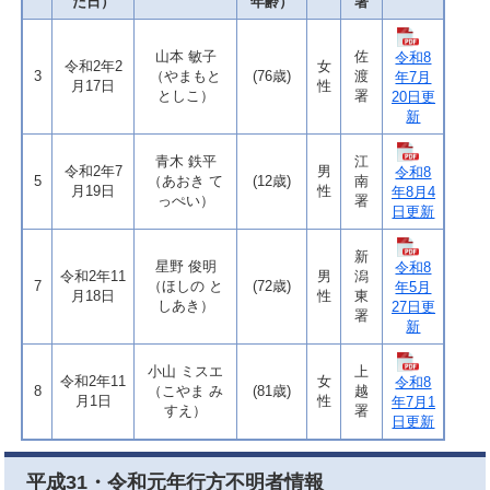
た日）
年齢）
署
山本 敏子
佐
令和8
令和2年2
女
3
（やまもと
(76歳)
渡
年7月
月17日
性
としこ）
署
20日更
新
青木 鉄平
江
令和2年7
男
令和8
5
（あおき て
(12歳)
南
月19日
性
年8月4
っぺい）
署
日更新
新
星野 俊明
令和8
令和2年11
男
潟
7
（ほしの と
(72歳)
年5月
月18日
性
東
しあき）
27日更
署
新
小山 ミスエ
上
令和2年11
女
令和8
8
（こやま み
(81歳)
越
月1日
性
年7月1
すえ）
署
日更新
平成31・令和元年行方不明者情報