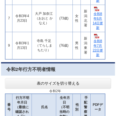
新
新
大戸 加奈江
令和8
令和3年4
女
潟
7
（おおと か
(73歳)
年6月
月23日
性
北
なえ）
14日更
署
新
新
寺島 千足
令和8
令和3年1
男
潟
9
（てらしま
(76歳)
年7月
月13日
性
東
ちたり）
22日更
署
新
令和2年行方不明者情報
表のサイズを切り替える
令和2年
行方不明
生年月
手
年月日
日
配
番
性
PDFデ
（最後に
氏名
（不明
警
号
別
ータ
確認され
当時の
察