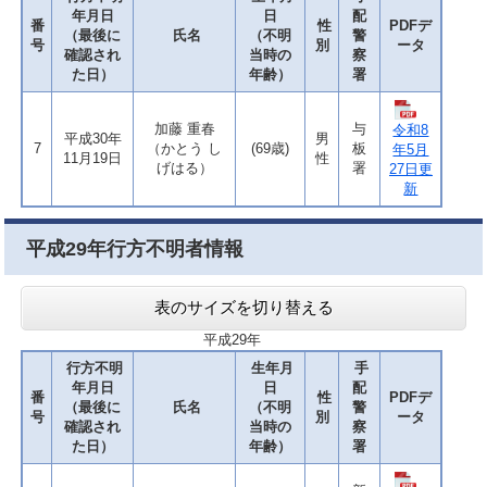
年月日
日
配
番
性
PDFデ
（最後に
氏名
（不明
警
号
別
ータ
確認され
当時の
察
た日）
年齢）
署
加藤 重春
与
令和8
平成30年
男
7
（かとう し
(69歳)
板
年5月
11月19日
性
げはる）
署
27日更
新
平成29年行方不明者情報
表のサイズを切り替える
平成29年
行方不明
生年月
手
年月日
日
配
番
性
PDFデ
（最後に
氏名
（不明
警
号
別
ータ
確認され
当時の
察
た日）
年齢）
署