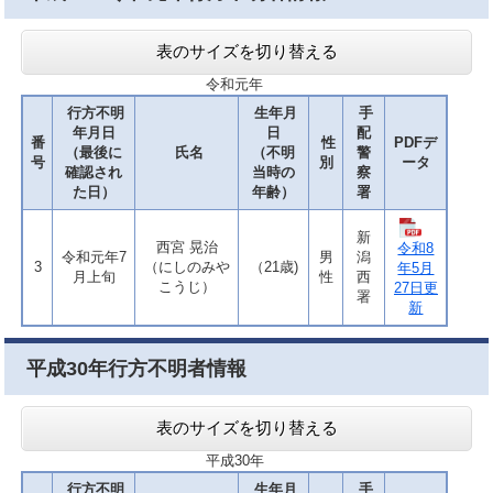
表のサイズを切り替える
令和元年
行方不明
生年月
手
年月日
日
配
番
性
PDFデ
（最後に
氏名
（不明
警
号
別
ータ
確認され
当時の
察
た日）
年齢）
署
新
西宮 晃治
令和8
令和元年7
男
潟
3
（にしのみや
（21歳)
年5月
月上旬
性
西
こうじ）
27日更
署
新
平成30年行方不明者情報
表のサイズを切り替える
平成30年
行方不明
生年月
手