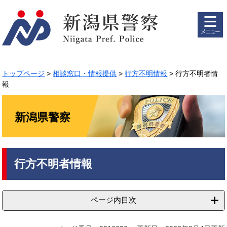
ペ
メ
ー
ニ
ジ
ュ
の
ー
先
を
頭
飛
で
ば
トップページ
>
相談窓口・情報提供
>
行方不明情報
>
行方不明者情
す。
し
報
て
本
文
新潟県警察
へ
本
行方不明者情報
文
ページ内目次