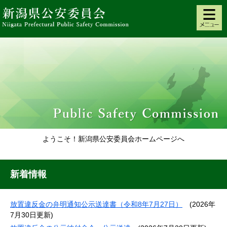
ペ
メ
ー
ニ
ジ
ュ
の
ー
先
を
頭
飛
で
ば
す。
し
て
本
文
へ
本
文
新
新着情報
潟
県
放置違反金の弁明通知公示送達書（令和8年7月27日）
(2026年
7月30日更新)