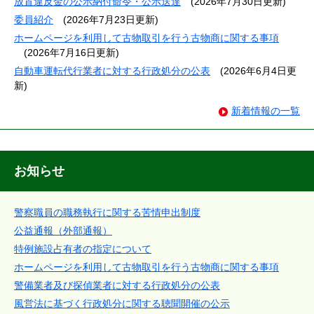
公
放置違反金の公示納付命令・公示送達
(2026年7月30日更新)
委員紹介
(2026年7月23日更新)
安
ホームページを利用して古物取引を行う古物商に関する事項
(2026年7月16日更新)
委
自動車運転代行業者に対する行政処分の公表
(2026年6月4日更
員
新)
新着情報の一覧
会
ト
お知らせ
ッ
プ
警察職員の職務執行に関する苦情申出制度
公益通報（外部通報）
ペ
特例施設占有者の指定について
ー
ホームページを利用して古物取引を行う古物商に関する事項
警備業者及び探偵業者に対する行政処分の公表
ジ
風営法に基づく行政処分に関する聴聞開催の公示