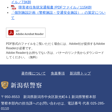
イル／73KB]
障害者任免状況通報書 [PDFファイル／115KB]
「個別施設計画（警察施設・交通安全施設）」の策定につい
て
PDF形式のファイルをご覧いただく場合には、Adobe社が提供するAdobe
Readerが必要です。
Adobe Readerをお持ちでない方は、バナーのリンク先からダウンロード
してください。（無料）
著作権について
免責事項
新潟県トップ
〒950-8553 新潟県新潟市中央区新光町4-1 新潟県警察本部
警察本部内の担当課へのお問い合わせは、電話番号 代表 025-285-
0110