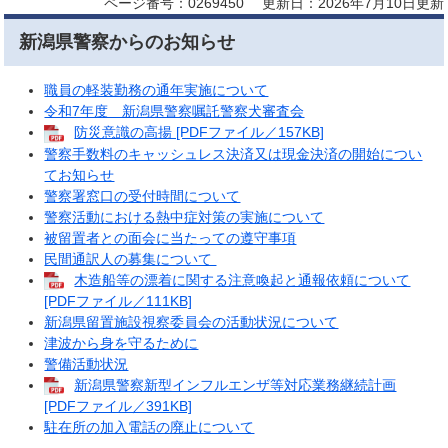
ページ番号：0269450
更新日：2026年7月10日更新
新潟県警察からのお知らせ
職員の軽装勤務の通年実施について
令和7年度 新潟県警察嘱託警察犬審査会
防災意識の高揚 [PDFファイル／157KB]
警察手数料のキャッシュレス決済又は現金決済の開始につい
てお知らせ
警察署窓口の受付時間について
警察活動における熱中症対策の実施について
被留置者との面会に当たっての遵守事項
民間通訳人の募集について
木造船等の漂着に関する注意喚起と通報依頼について
[PDFファイル／111KB]
新潟県留置施設視察委員会の活動状況
について
津波から身を守るために
警備活動状況
新潟県警察新型インフルエンザ等対応業務継続計画
[PDFファイル／391KB]
駐在所の加入電話の廃止について