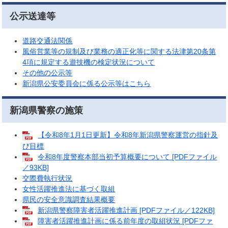
公示送達等
道路交通法関係
風俗営業等の規制及び業務の適正化等に関する法津第20条第
4項に規定する遊技機の検定状況について​
その他の公示等
新潟県公安委員会に係る公示等はこちら
新潟県警察の施策
【令和8年1月1日更新】令和8年新潟県警察運営の指針及
び目標
令和8年度警察本部当初予算概要について [PDFファイル
／93KB]
交際費執行状況
女性活躍推進法に基づく取組
県民の安全意識調査結果概要
新潟県警察障害者活躍推進計画 [PDFファイル／122KB]
障害者活躍推進計画に係る前年度の取組状況 [PDFファ