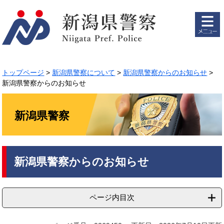
ペ
メ
ー
ニ
ジ
ュ
の
ー
先
を
頭
飛
で
ば
トップページ
>
新潟県警察について
>
新潟県警察からのお知らせ
>
す。
し
新潟県警察からのお知らせ
て
本
文
新潟県警察
へ
本
新潟県警察からのお知らせ
文
ページ内目次