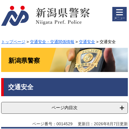
ペ
メ
ー
ニ
ジ
ュ
の
ー
先
を
頭
飛
で
ば
トップページ
>
交通安全・交通関係情報
>
交通安全
>
交通安全
す。
し
て
本
新潟県警察
文
へ
本
交通安全
文
ページ内目次
ページ番号：0014529
更新日：2026年8月7日更新