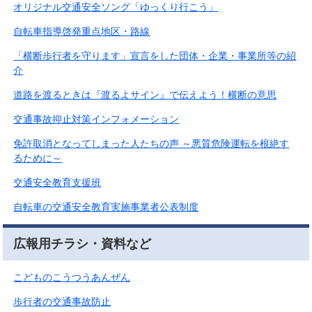
オリジナル交通安全ソング「ゆっくり行こう」
自転車指導啓発重点地区・路線
「横断歩行者を守ります」宣言をした団体・企業・事業所等の紹
介
道路を渡るときは『渡るよサイン』で伝えよう！横断の意思
交通事故抑止対策インフォメーション
免許取消となってしまった人たちの声 ～悪質危険運転を根絶す
るために～
交通安全教育支援班
自転車の交通安全教育実施事業者公表制度
広報用チラシ・資料など
こどものこうつうあんぜん
歩行者の交通事故防止