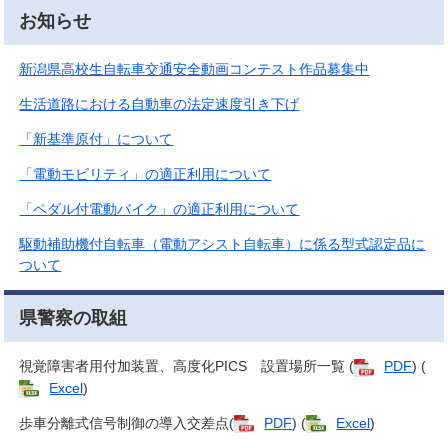
お知らせ
新潟県高校生自転車交通安全動画コンテスト作品募集中
生活道路における自動車の法定速度引き下げ
「新基準原付」について
「電動モビリティ」の適正利用について
「ペダル付電動バイク」の適正利用について
駆動補助機付自転車（電動アシスト自転車）に係る型式認定品に
ついて
県警察の取組
視覚障害者用付加装置、高度化PICS 設置場所一覧​ (
PDF
) (
Excel
)
歩車分離式信号制御の導入交差点(
PDF
) (
Excel
)