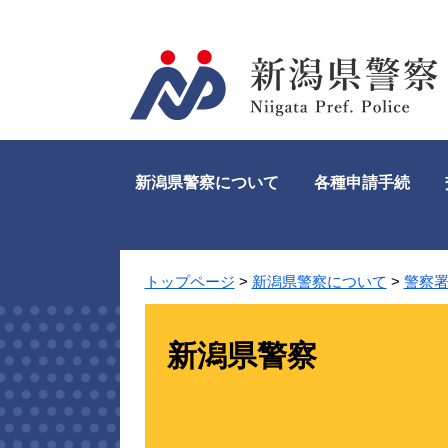
ペ
メ
ー
ニ
ジ
ュ
の
ー
先
を
頭
飛
で
ば
す。
し
新潟県警察について
各種申請手続
て
本
文
へ
トップページ
>
新潟県警察について
>
警察
新潟県警察