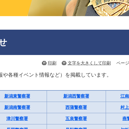
せ
印刷
文字を大きくして印刷
ページ
報や各種イベント情報など）を掲載しています。
新潟東警察署
新潟西警察署
江南
新潟南警察署
西蒲警察署
村上
津川警察署
五泉警察署
燕