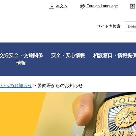
本文へ
Foreign Language
Googl
サイト内検索
カ
ス
タ
ム
検
交通安全・交通関係
安全・安心情報
相談窓口・情報提
索
情報
署からのお知らせ
>
警察署からのお知らせ