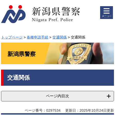
ペ
メ
ー
ニ
ジ
ュ
の
ー
先
を
頭
飛
で
ば
トップページ
>
各種申請手続
>
交通関係
>
交通関係
す。
し
て
本
新潟県警察
文
へ
本
交通関係
文
ページ内目次
ページ番号：0297534
更新日：2025年10月24日更新