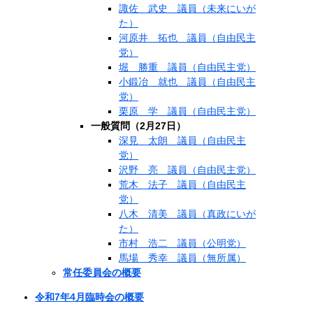
諏佐 武史 議員（未来にいが
た）
河原井 拓也 議員（自由民主
党）
堀 勝重 議員（自由民主党）
小鍛冶 就也 議員（自由民主
党）
栗原 学 議員（自由民主党）
一般質問（2月27日）
深見 太朗 議員（自由民主
党）
沢野 亮 議員（自由民主党）
荒木 法子 議員（自由民主
党）
八木 清美 議員（真政にいが
た）
市村 浩二 議員（公明党）
馬場 秀幸 議員（無所属）
常任委員会の概要
令和7年4月臨時会の概要