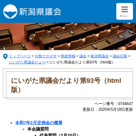
ペ
メ
ー
ニ
ジ
ュ
の
ー
先
を
頭
飛
で
ば
す。
し
て
トップページ
>
分類でさがす
>
県政情報
>
議会
>
新潟県議会
>
議会広報
>
本
にいがた県議会だより
>
にいがた県議会だより第93号（html版）
文
本
へ
文
にいがた県議会だより第93号（html
版）
ページ番号：0744647
更新日：2025年5月18日更新
令和7年2月定例会の概要
本会議質問
代表質問（2月20日）