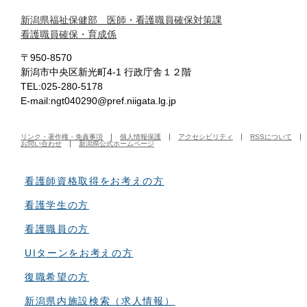
新潟県福祉保健部 医師・看護職員確保対策課
看護職員確保・育成係
〒950-8570
新潟市中央区新光町4-1 行政庁舎１２階
TEL:025-280-5178
E-mail:ngt040290@pref.niigata.lg.jp
リンク・著作権・免責事項
個人情報保護
アクセシビリティ
RSSについて
お問い合わせ
新潟県公式ホームページ
看護師資格取得をお考えの方
看護学生の方
看護職員の方
UIターンをお考えの方
復職希望の方
新潟県内施設検索（求人情報）