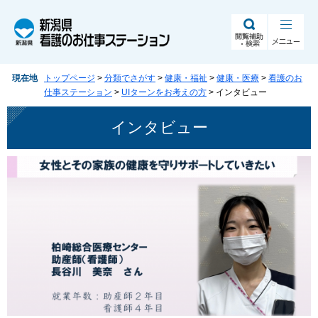
ペ
メ
ー
ニ
ジ
ュ
の
ー
先
を
現在地
トップページ
>
分類でさがす
>
健康・福祉
>
健康・医療
>
看護のお
頭
飛
仕事ステーション
>
UIターンをお考えの方
>
インタビュー
で
ば
す。
し
本
インタビュー
て
文
本
文
へ