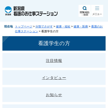
ペ
メ
ー
ニ
ジ
ュ
の
ー
先
を
現在地
トップページ
>
分類でさがす
>
健康・福祉
>
健康・医療
>
看護のお
頭
飛
仕事ステーション
>
看護学生の方
で
ば
す。
し
本
看護学生の方
て
文
本
文
へ
注目情報
インタビュー
お知らせ