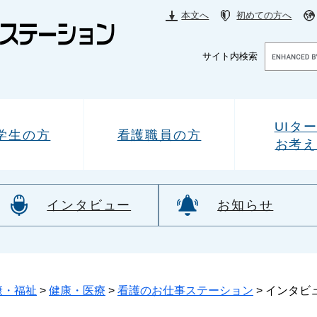
本文へ
初めての方へ
Google
サイト内検索
カ
ス
タ
ム
検
UIタ
学生の方
看護職員の方
索
お考え
インタビュー
お知らせ
康・福祉
>
健康・医療
>
看護のお仕事ステーション
>
インタビ