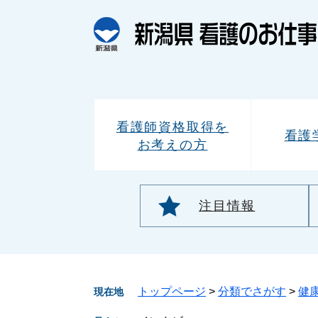
ペ
メ
ー
ニ
ジ
ュ
の
ー
先
を
頭
飛
で
ば
看護師資格取得を
す。
し
看護
お考えの方
て
本
文
へ
注目情報
トップページ
>
分類でさがす
>
健
現在地