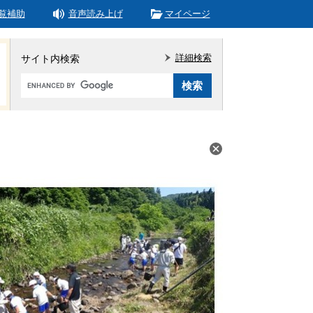
覧補助
音声読み上げ
マイページ
詳細検索
サイト内検索
Google
カ
ス
タ
ム
検
索