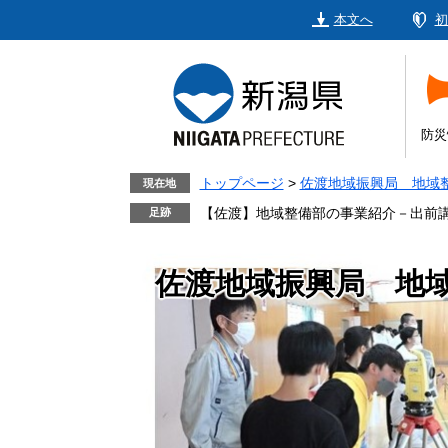
ペ
メ
本文へ
初
ー
ニ
ジ
ュ
の
ー
先
を
頭
飛
防災
で
ば
す。
し
トップページ
>
佐渡地域振興局 地域
現在地
て
【佐渡】地域整備部の事業紹介－出前
本
文
佐渡地域振興局 地
へ