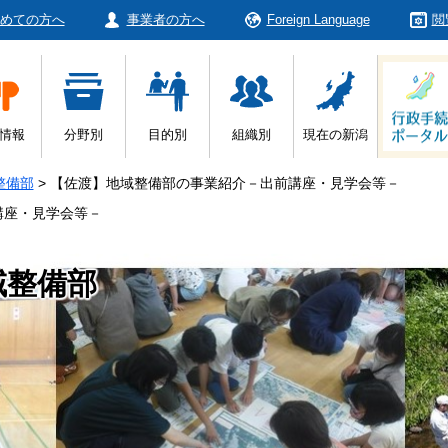
めての方へ
事業者の方へ
Foreign Language
閲
情報
分野別
目的別
組織別
現在の新潟
整備部
>
【佐渡】地域整備部の事業紹介－出前講座・見学会等－
講座・見学会等－
域整備部