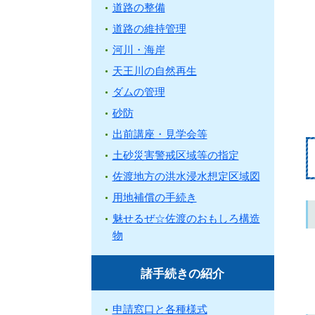
道路の整備
道路の維持管理
河川・海岸
天王川の自然再生
ダムの管理
砂防
出前講座・見学会等
土砂災害警戒区域等の指定
佐渡地方の洪水浸水想定区域図
用地補償の手続き
魅せるぜ☆佐渡のおもしろ構造
物
諸手続きの紹介
申請窓口と各種様式