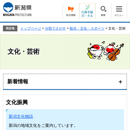
ペ
メ
ー
ニ
ジ
ュ
の
ー
先
を
トップページ
>
分類でさがす
>
観光・文化・スポーツ
>
文化・芸術
現在地
頭
飛
で
ば
す。
し
文化・芸術
て
本
文
へ
本
文
新着情報
文化振興
新潟文化物語
新潟の地域文化をご案内しています。