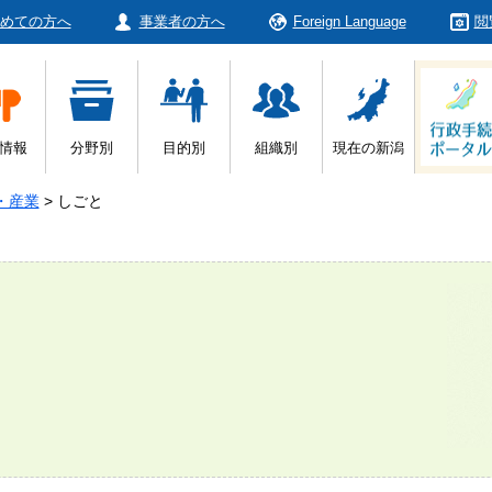
めての方へ
事業者の方へ
Foreign Language
閲
情報
分野別
目的別
組織別
現在の新潟
・産業
>
しごと