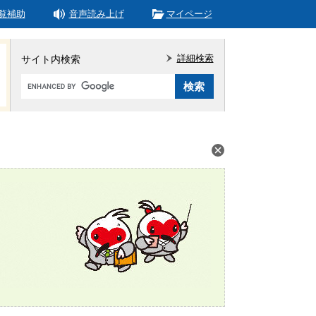
覧補助
音声読み上げ
マイページ
詳細検索
サイト内検索
Google
カ
ス
タ
ム
検
索