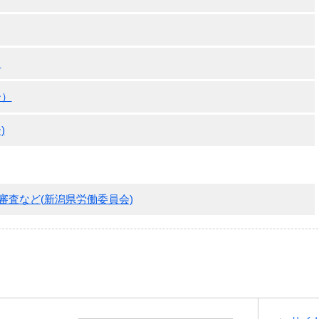
）
ー）
)
査など(新潟県労働委員会)