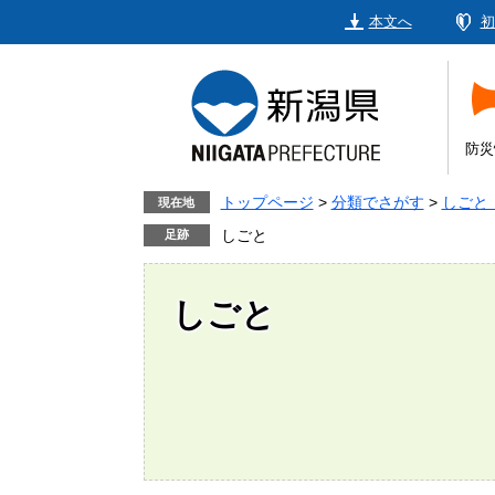
ペ
メ
本文へ
初
ー
ニ
ジ
ュ
の
ー
先
を
頭
飛
防災
で
ば
す。
し
トップページ
>
分類でさがす
>
しごと
現在地
て
しごと
本
文
へ
しごと