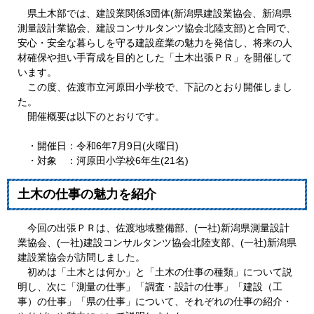
県土木部では、建設業関係3団体(新潟県建設業協会、新潟県
測量設計業協会、建設コンサルタンツ協会北陸支部)と合同で、
安心・安全な暮らしを守る建設産業の魅力を発信し、将来の人
材確保や担い手育成を目的とした「土木出張ＰＲ」を開催して
います。
この度、佐渡市立河原田小学校で、下記のとおり開催しまし
た。
開催概要は以下のとおりです。
・開催日：令和6年7月9日(火曜日)
・対象 ：河原田小学校6年生(21名)
土木の仕事の魅力を紹介
今回の出張ＰＲは、佐渡地域整備部、(一社)新潟県測量設計
業協会、(一社)建設コンサルタンツ協会北陸支部、(一社)新潟県
建設業協会が訪問しました。
初めは「土木とは何か」と「土木の仕事の種類」について説
明し、次に「測量の仕事」「調査・設計の仕事」「建設（工
事）の仕事」「県の仕事」について、それぞれの仕事の紹介・