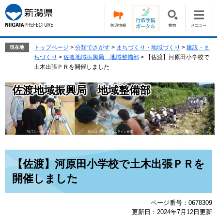
ペ
メ
ー
ニ
ジ
ュ
の
ー
先
を
トップページ
>
分類でさがす
>
まちづくり・地域づくり
>
建設・ま
現在地
頭
飛
ちづくり
>
佐渡地域振興局 地域整備部
>
【佐渡】河原田小学校で
で
ば
土木出張ＰＲを開催しました
す。
し
て
佐渡地域振興局 地域整備部
本
文
へ
本
【佐渡】河原田小学校で土木出張ＰＲを
文
開催しました
ページ番号：0678309
更新日：2024年7月12日更新