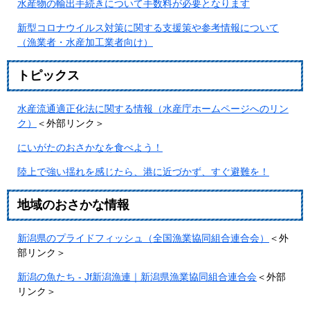
水産物の輸出手続きについて手数料が必要となります
新型コロナウイルス対策に関する支援策や参考情報について
（漁業者・水産加工業者向け）
トピックス
水産流通適正化法に関する情報（水産庁ホームページへのリン
ク）
＜外部リンク＞
にいがたのおさかなを食べよう！
陸上で強い揺れを感じたら、港に近づかず、すぐ避難を！
地域のおさかな情報
新潟県のプライドフィッシュ（全国漁業協同組合連合会）
＜外
部リンク＞
新潟の魚たち - Jf新潟漁連｜新潟県漁業協同組合連合会
＜外部
リンク＞