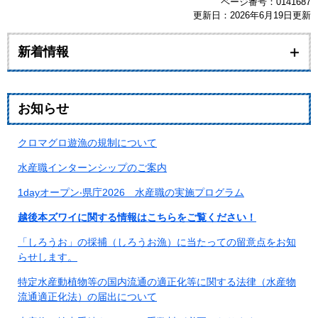
ページ番号：0141687
更新日：2026年6月19日更新
新着情報
お知らせ
クロマグロ遊漁の規制について
水産職インターンシップのご案内
1dayオープン‧県庁2026 水産職の実施プログラム
越後本ズワイに関する情報はこちらをご覧ください！
「しろうお」の採捕（しろうお漁）に当たっての留意点をお知
らせします。​
特定水産動植物等の国内流通の適正化等に関する法律（水産物
流通適正化法）の届出について