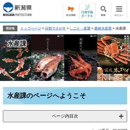
ペ
メ
ー
ニ
ジ
ュ
の
ー
先
を
トップページ
>
分類でさがす
>
しごと・産業
>
農林水産業
>
水産課
現在地
頭
飛
で
ば
水産課
す。
し
て
本
文
へ
本
水産課のページへようこそ
文
ページ内目次