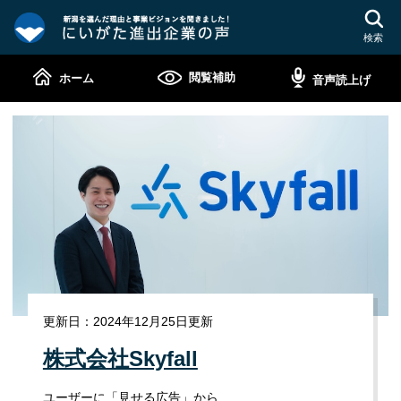
ペ
メ
ー
ニ
検索
ジ
ュ
の
ー
閲覧補助
ホーム
音声読上げ
先
を
頭
飛
本
イ
で
ば
に
文
す。
し
ン
て
い
タ
本
文
が
ビ
へ
ュ
た
ー
進
更新日：2024年12月25日更新
出
株式会社Skyfall
企
ユーザーに「見せる広告」から