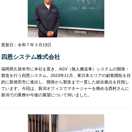
株式会社アイレップ
株式会社YAZ
株式会社エイトビット
富士通コミュニケーションサービス株式会社
株式会社ハイド
株式会社Oro code Moc
更新日：令和７年３月19日
株式会社PRUM
株式会社MAYA STAFFING
株式会社ポーシャ
四恩システム株式会社
福岡県久留米市に本社を置き、AGV（無人搬送車）システムの開発・
製造を行う四恩システム。2023年11月、東日本エリアの顧客開拓を目
的に新発田市に進出し、開発から製造まで一貫した総合拠点を目指し
ています。今回は、新潟オフィスでマネージャーを務める西村さんに
新潟での業務や今後の展望について伺いました。​