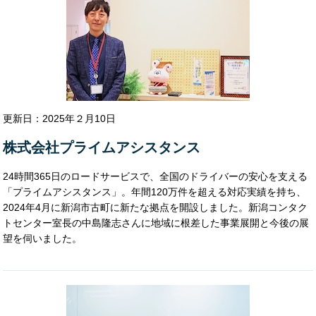
フラー株式会社
株式会社プレステージ・インターナショナル
デジタル・アドバタイジング・コンソーシアム株
式会社（Dac）
株式会社アスマーク
株式会社shabell
社会保険労務士法人あかつき
更新日：2025年２月10日
株式会社アイシス
INSIGHT LAB株式会社
株式会社ディー・エヌ・エー
株式会社プライムアシスタンス
24時間365日のロードサービスで、全国のドライバーの安心を支える
「プライムアシスタンス」。年間120万件を超える対応実績を持ち、
2024年4月に新潟市古町に新たな拠点を開設しました。新潟コンタク
トセンター室長の中島隆志さんに地域に根差した事業展開と今後の展
望を伺いました。