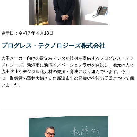
更新日：令和７年４月18日
株式会社IMAGICA GEEQ
プログレス・テクノロジーズ株式会社
KUROCO株式会社
アーキペラゴ株式会社
株式会社エクスライズ
株式会社DONUTS
ソニアキューブ株式会社
株式会社FINDEX
株式会社新陽社
株式会社テラスカイ
大手メーカー向けの最先端デジタル技術を提供するプログレス・テク
ノロジーズ。新潟市に新潟イノベーションラボを開設し、地元の人材
流出防止やデジタル化人材の発掘・育成に取り組んでいます。今回
は、取締役の澤井大輔さんに新潟進出の経緯や今後の展望について伺
いました。