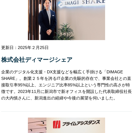
株式会社トランザクション・メディア・ネットワ
ークス
株式会社SHIFT
りらいあコミュニケーションズ株式会社
Tanecreative株式会社
株式会社東日本技術研究所
更新日：2025年２月25日
株式会社イードア
株式会社コルシー
株式会社ディマージシェア
EY有限責任監査法人
クレアニーズ株式会社
企業のデジタル化支援・DX支援などを幅広く手掛ける「DIMAGE
SHARE」。創業２５年を誇るIT企業の先駆的存在で、事業会社との直
接取引率95%以上、エンジニア比率85%以上という専門性の高さが特
徴です。2023年11月に新潟市で新オフィスを開設した代表取締役社長
の大内慎さんに、新潟進出の経緯や今後の展望を伺いました。