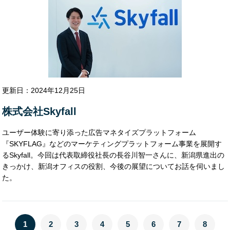
株式会社ネクストステージ
クラスメソッド株式会社
バレットグループ株式会社
株式会社サイトビジット
株式会社パスコ
株式会社USEN-NEXT HOLDIGNS
更新日：2024年12月25日
株式会社D2C
株式会社エフザタッチ
アイハーツ株式会社
株式会社Skyfall
ユーザー体験に寄り添った広告マネタイズプラットフォーム
『SKYFLAG』などのマーケティングプラットフォーム事業を展開す
るSkyfall。今回は代表取締役社長の長谷川智一さんに、新潟県進出の
きっかけ、新潟オフィスの役割、今後の展望についてお話を伺いまし
た。
1
2
3
4
5
6
7
8