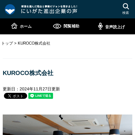
ペ
メ
ー
ニ
検索
ジ
ュ
の
ー
閲覧補助
ホーム
音声読上げ
先
を
頭
飛
で
ば
トップ
>
KUROCO株式会社
す。
し
て
本
本
文
文
KUROCO株式会社
へ
更新日：2024年11月27日更新