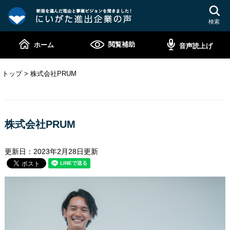
ペ
メ
ー
ニ
検索
ジ
ュ
の
ー
閲覧補助
ホーム
音声読上げ
先
を
頭
飛
で
ば
トップ
>
株式会社PRUM
す。
し
て
本
本
文
文
株式会社PRUM
へ
更新日：2023年2月28日更新