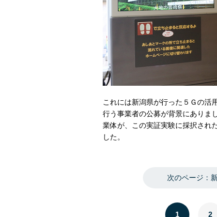
これには新潟県が行った５Ｇの活
行う事業者の公募が背景にありま
業体が、この実証実験に採択され
した。
次のページ：
1
2