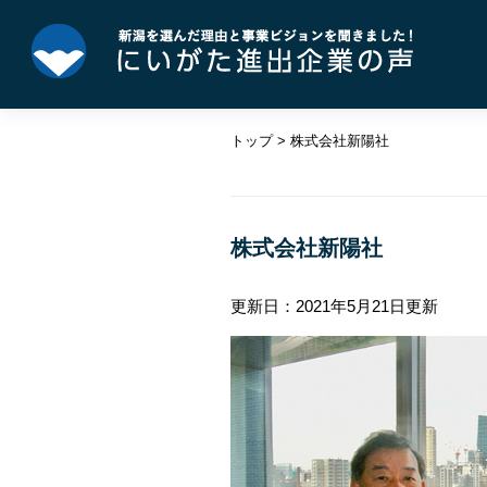
ペ
メ
ー
ニ
ジ
ュ
の
ー
先
を
トップ
>
株式会社新陽社
頭
飛
で
ば
す。
し
本
て
文
株式会社新陽社
本
文
へ
更新日：2021年5月21日更新