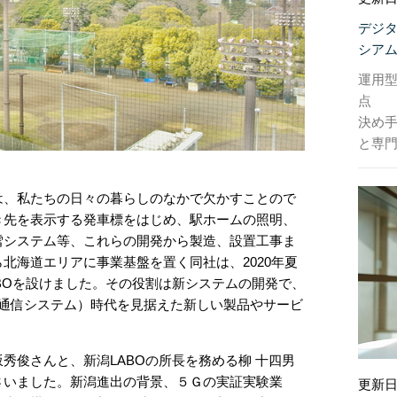
デジ
シア
運用
点
決め
と専門
は、私たちの日々の暮らしのなかで欠かすことので
き先を表示する発車標をはじめ、駅ホームの照明、
雪システム等、これらの開発から製造、設置工事ま
北海道エリアに事業基盤を置く同社は、2020年夏
BOを設けました。その役割は新システムの開発で、
動通信システム）時代を見据えた新しい製品やサービ
秀俊さんと、新潟LABOの所長を務める柳 十四男
さいました。新潟進出の背景、５Ｇの実証実験業
更新日