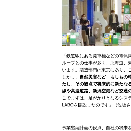
「鉄道駅にある発車標などの電気掲
ループとの仕事が多く、北海道、
います。製造部門は東京にあり、
しかし、
自然災害など、もしもの
たし、その観点で将来的に新たな
線や高速道路、新潟空港など交通
こでまずは、足がかりとなるシス
LABOを開設したのです」（佐坂
事業継続計画の観点、自社の将来