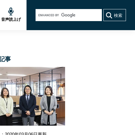
Google
カ
音声読上げ
ス
タ
ム
検
索
記事
：2020年03月06日更新