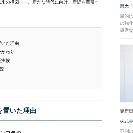
未来の構図――。新たな時代に向け、新潟を牽引す
楽天
目的
の強
優秀
置いた理由
かかわり
証実験
状況
と
を置いた理由
更新日
株式会社
不測