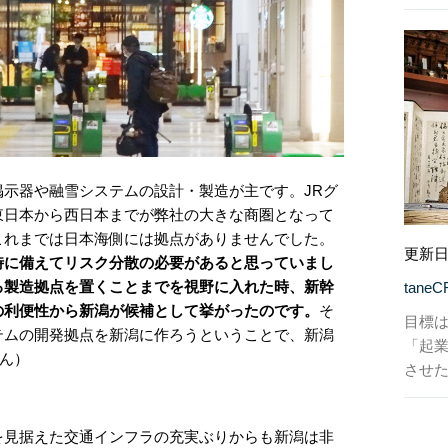
示器や融雪システムの設計・製造が主です。JRグ
東日本から西日本までが弊社の大きな商圏となって
これまでは日本海側には拠点がありませんでした。
更新日
時に備えてリスク分散の必要があると思っていまし
る製造拠点を置くことまでを視野に入れた時、新幹
tane
の利便性から新潟が候補として挙がったのです。
そ
目標は
テムの開発拠点を新潟に作ろうということで、新潟
「起
さん）
させ
を見据えた交通インフラの充実ぶりからも新潟は非