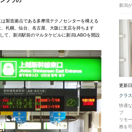
ンフラの
新潟
には製造拠点である多摩境テクノセンターを構える
は、札幌、仙台、名古屋、大阪に支店を持ちます
として、新潟駅前のマルタケビルに新潟LABOを開設
更新日
クラ
快適
プ
リモ
務を