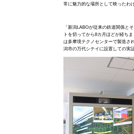
常に魅力的な場所として映ったわ
「新潟LABOが従来の鉄道関係と
トを切ってから8カ月ほどが経ちま
は多摩境テクノセンターで製造さ
潟市の万代シテイに設置しての実