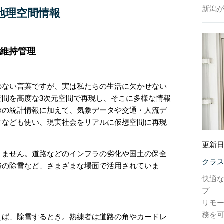
新潟
地理空間情報
維持管理
のない言葉ですが、実は私たちの生活に欠かせない
空間を高度な3次元空間で再現し、そこに多様な情報
業の統計情報に加えて、気象データや交通・人流デ
タなども使い、現実社会をリアルに仮想空間に再現
更新日
りません。道路などのインフラの劣化や国土の保全
クラ
際の除雪など、さまざまな場面で活用されていま
快適
プ
リモ
務を
えば、除雪するとき。熟練者は道路の角やカードレ