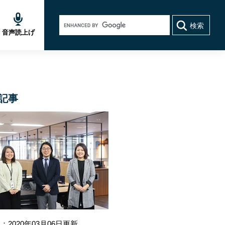
Google
カ
音声読上げ
ス
タ
ム
検
索
記事
：2020年03月06日更新