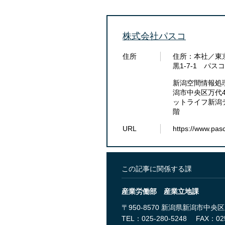
株式会社パスコ
住所
住所：本社／東
黒1-7-1 パ
新潟空間情報処
潟市中央区万代4
ットライフ新潟テ
階​
URL
https://www.pasc
この記事に関係する課
産業労働部 産業立地課
〒950-8570 新潟県新潟市中
TEL：025-280-5248
FAX：025