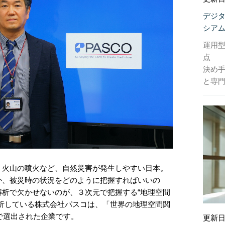
デジ
シア
運用
点
決め
と専門
・火山の噴火など、自然災害が発生しやすい日本。
か、被災時の状況をどのように把握すればいいの
析で欠かせないのが、３次元で把握する“地理空間
析している株式会社パスコは、「世界の地理空間関
続で選出された企業です。
更新日