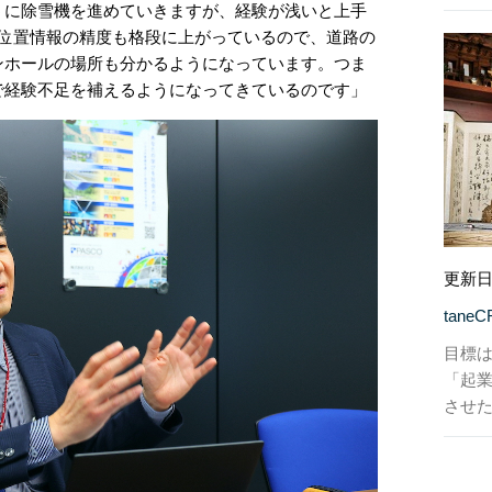
うに除雪機を進めていきますが、経験が浅いと上手
元位置情報の精度も格段に上がっているので、道路の
ンホールの場所も分かるようになっています。つま
で経験不足を補えるようになってきているのです」
更新日
tane
目標は
「起
させ