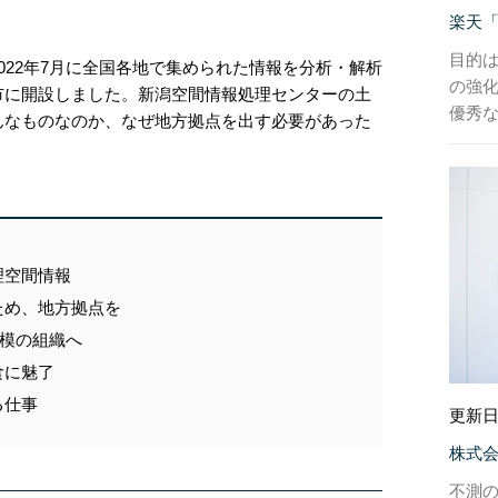
楽天
目的
022年7月に全国各地で集められた情報を分析・解析
の強
市に開設しました。新潟空間情報処理センターの土
優秀
んなものなのか、なぜ地方拠点を出す必要があった
。
理空間情報
ため、地方拠点を
規模の組織へ
食に魅了
る仕事
更新日
株式会社
不測