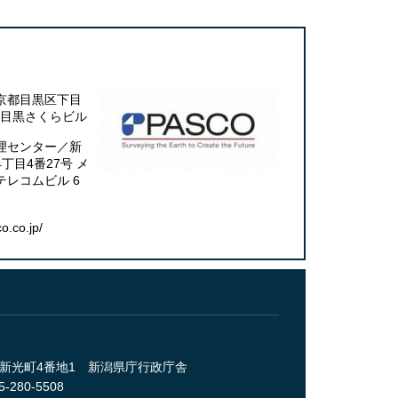
京都目黒区下目
スコ目黒さくらビル
理センター／新
丁目4番27号 メ
レコムビル 6
o.co.jp/
央区新光町4番地1 新潟県庁行政庁舎
-280-5508