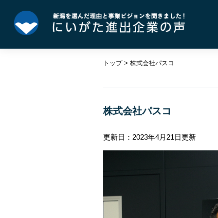
ペ
メ
ー
ニ
ジ
ュ
の
ー
先
を
トップ
>
株式会社パスコ
頭
飛
で
ば
す。
し
本
て
文
株式会社パスコ
本
文
へ
更新日：2023年4月21日更新