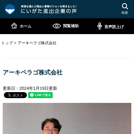
ペ
メ
ー
ニ
検索
ジ
ュ
の
ー
閲覧補助
ホーム
音声読上げ
先
を
頭
飛
で
ば
トップ
>
アーキペラゴ株式会社
す。
し
て
本
本
文
文
アーキペラゴ株式会社
へ
更新日：2024年1月19日更新