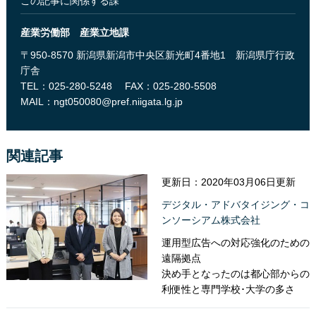
この記事に関係する課
産業労働部 産業立地課
〒950-8570 新潟県新潟市中央区新光町4番地1 新潟県庁行政
庁舎
TEL：025-280-5248
FAX：025-280-5508
MAIL：
ngt050080@pref.niigata.lg.jp
関連記事
更新日：2020年03月06日更新
デジタル・アドバタイジング・コ
ンソーシアム株式会社
運用型広告への対応強化のための
遠隔拠点
決め手となったのは都心部からの
利便性と専門学校･大学の多さ