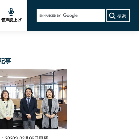
Google
カ
音声読上げ
ス
タ
ム
検
索
記事
：2020年03月06日更新