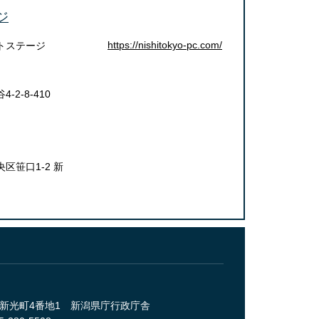
ジ
https://nishitokyo-pc.com/
トステージ
2-8-410
区笹口1-2 新
央区新光町4番地1 新潟県庁行政庁舎