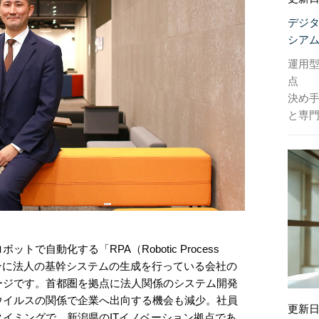
デジ
シア
運用
点
決め
と専門
で自動化する「RPA（Robotic Process
をメインに法人の基幹システムの生成を行っている会社の
ージです。首都圏を拠点に法人関係のシステム開発
ウイルスの関係で企業へ出向する機会も減少。社員
更新日
イミングで、新潟県のITイノベーション拠点であ