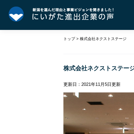
ペ
メ
ー
ニ
ジ
ュ
の
ー
先
を
トップ
>
株式会社ネクストステージ
頭
飛
で
ば
す。
し
本
て
文
株式会社ネクストステー
本
文
へ
更新日：2021年11月5日更新