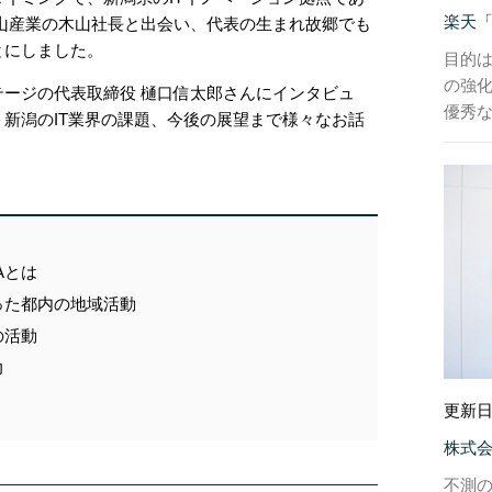
楽天
木山産業の木山社長と出会い、代表の生まれ故郷でも
とにしました。
目的
の強
ージの代表取締役 樋口信太郎さんにインタビュ
優秀
新潟のIT業界の課題、今後の展望まで様々なお話
Aとは
った都内の地域活動
の活動
力
更新日
株式会社
不測