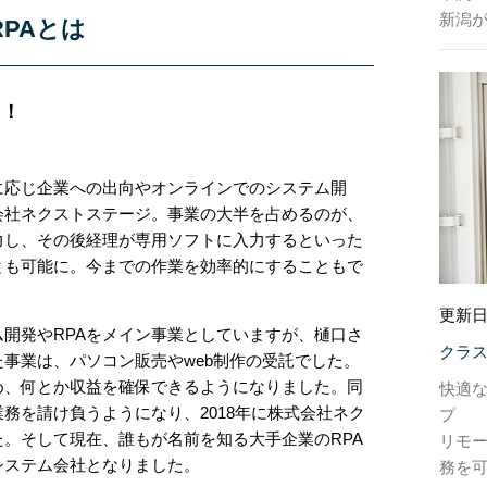
新潟
PAとは
ト！
に応じ企業への出向やオンラインでのシステム開
会社ネクストステージ。事業の大半を占めるのが、
力し、その後経理が専用ソフトに入力するといった
とも可能に。今までの作業を効率的にすることもで
更新日
開発やRPAをメイン事業としていますが、樋口さ
クラ
事業は、パソコン販売やweb制作の受託でした。
め、何とか収益を確保できるようになりました。同
快適
業務を請け負うようになり、2018年に株式会社ネク
プ
。そして現在、誰もが名前を知る大手企業のRPA
リモ
システム会社となりました。
務を