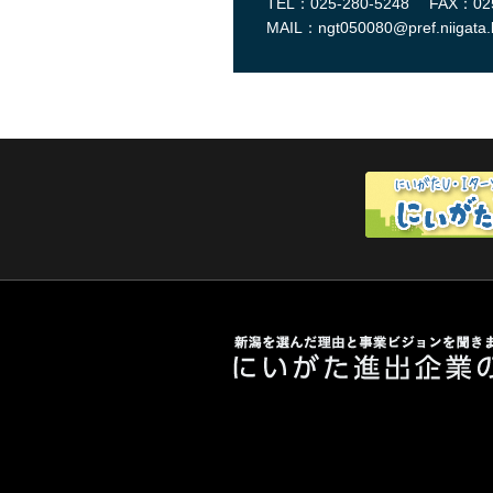
TEL：025-280-5248
FAX：025
MAIL：
ngt050080@pref.niigata.l