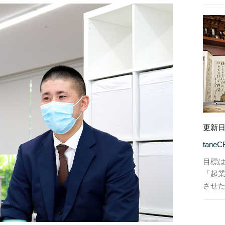
更新日
tane
目標は
「起
させ