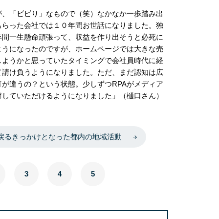
が、「ビビり」なもので（笑）なかなか一歩踏み出
もらった会社では１０年間お世話になりました。独
年間一生懸命頑張って、収益を作り出そうと必死に
ようになったのですが、ホームページでは大きな売
しようかと思っていたタイミングで会社員時代に経
て請け負うようになりました。ただ、まだ認知は広
が違うの？という状態。少しずつRPAがメディア
解していただけるようになりました」（樋口さん）
戻るきっかけとなった都内の地域活動
3
4
5