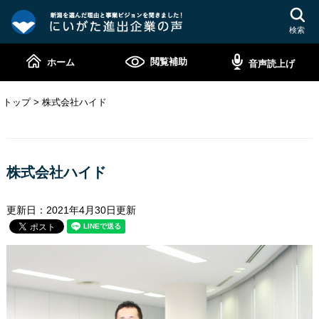
ペ
メ
ー
ニ
検索
ジ
ュ
の
ー
閲覧補助
ホーム
音声読上げ
先
を
頭
飛
で
ば
トップ
>
株式会社ハイド
す。
し
て
本
本
文
文
株式会社ハイド
へ
更新日：2021年4月30日更新