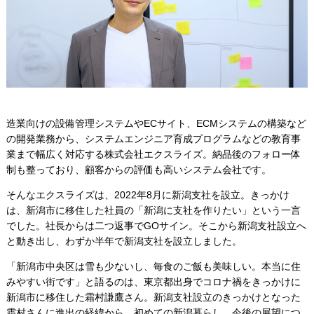
造業向けの設備管理システムやECサイト、ECMシステムの構築など
の開発業務から、システムエンジニア育成プログラムなどの教育事
業まで幅広く対応する株式会社エクスライズ。納品後のフォロー体
制も整っており、顧客からの評価も高いシステム会社です。
そんなエクスライズは、2022年8月に新潟支社を設立。きっかけ
は、新潟市に移住した社員の「新潟に支社を作りたい」という一言
でした。社長からは二つ返事でGOサイン。そこから新潟支社設立へ
と動き出し、わずか半年で新潟支社を設立しました。
「新潟市中央区は雪も少ないし、毎食のご飯も美味しい。本当に住
みやすい街です」と語るのは、東京都出身でコロナ禍をきっかけに
新潟市に移住した霜村謙鷹さん。新潟支社設立のきっかけとなった
霜村さんに進出の経緯から、初めての新潟暮らし、今後の展望につ