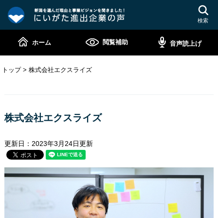
ペ
メ
ー
ニ
検索
ジ
ュ
の
ー
閲覧補助
ホーム
音声読上げ
先
を
頭
飛
で
ば
トップ
>
株式会社エクスライズ
す。
し
て
本
本
文
文
株式会社エクスライズ
へ
更新日：2023年3月24日更新