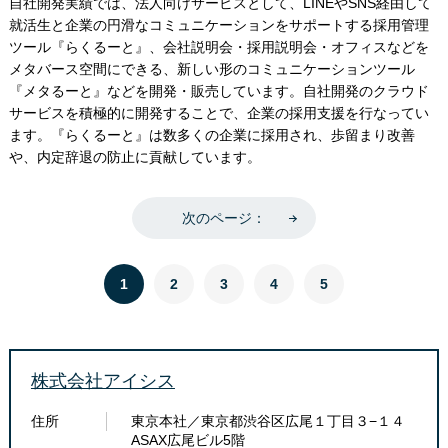
自社開発実績では、法人向けサービスとして、LINEやSNS経由して
就活生と企業の円滑なコミュニケーションをサポートする採用管理
ツール『らくるーと』、会社説明会・採用説明会・オフィスなどを
メタバース空間にできる、新しい形のコミュニケーションツール
『メタるーと』などを開発・販売しています。自社開発のクラウド
サービスを積極的に開発することで、企業の採用支援を行なってい
ます。『らくるーと』は数多くの企業に採用され、歩留まり改善
や、内定辞退の防止に貢献しています。
次のページ：
1
2
3
4
5
株式会社アイシス
住所
東京本社／東京都渋谷区広尾１丁目３−１４
ASAX広尾ビル5階