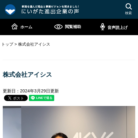
ペ
メ
ー
ニ
検索
ジ
ュ
の
ー
閲覧補助
ホーム
音声読上げ
先
を
頭
飛
で
ば
トップ
>
株式会社アイシス
す。
し
て
本
本
文
文
株式会社アイシス
へ
更新日：2024年3月29日更新