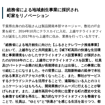
総務省による地域創生事業に採択され
町家をリノベーション
千葉県出身の白石聡さんは製品開発本部マネージャー。数社のIT企
業を経て、2014年10月にテラスカイに入社。上越サテライトオフィ
スが誕生した2017年から上越市に住み、業務を行っている方です。
「総務省による地方創生に向けた【ふるさとテレワーク推進事業】
において、上越市などと共同提案した【城下町高田の快適な生活環
境と事業環境をいかしたサテライトオフィス設置事業】が採択され
たのが2016年のこと。上越市にサテライトオフィスを設置し、社員
及びパートナー企業の社員が長期滞在または出張し、この事業に取
り組むことになりました。
その背景には、北陸新幹線の延伸で本社
がある東京とのアクセスが良くなったこと、また、弊社がサービス
するクラウドシステムを活用することで、遠隔地にいる人とのコミ
ュニケーションはもちろん、開発業務がスムーズに行えることが挙
げられます。
また、
上越市高田中心市街に位置する町の歴史や文化
を象徴する町家を再生し、魅力的なサテライトオフィスを整備する
ことで、社員は、
"
ゆとり
"
と
"
快適さ
"
を感じる生活を送りつつ、都