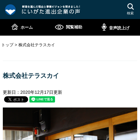
ペ
メ
ー
ニ
検索
ジ
ュ
の
ー
閲覧補助
ホーム
音声読上げ
先
を
頭
飛
で
ば
トップ
>
株式会社テラスカイ
す。
し
て
本
本
文
文
株式会社テラスカイ
へ
更新日：2020年12月17日更新