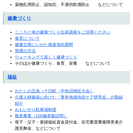
薬物乱用防止、認知症、不適切飲酒防止 などについて
健康づくり
こころと体の健康づくり出前講座をご活用ください
食育について
健康立県にいがた推進強化期間
禁煙の方法
ウォーキングで楽しく健康づくり
そのほか健康づくり、食育、栄養 などについて
福祉
わたしの主張（十日町・中魚沼地区大会）
介護人材確保に向けた「妻有地域包括ケア研究会」の取組
紹介
おもいやり駐車場制度
敬老事業（100歳表敬訪問）
母子・父子・寡婦福祉資金貸付金、在宅重度重複障害者介
護見舞金、などについて