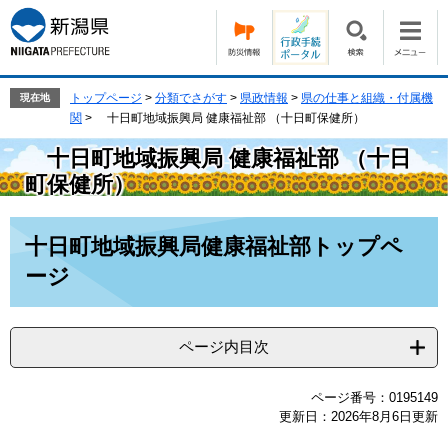
ペ
メ
ー
ニ
ジ
ュ
の
ー
先
を
トップページ
>
分類でさがす
>
県政情報
>
県の仕事と組織・付属機
現在地
頭
飛
関
>
十日町地域振興局 健康福祉部 （十日町保健所）
で
ば
十日町地域振興局 健康福祉部 （十日
す。
し
て
町保健所）
本
文
本
へ
十日町地域振興局健康福祉部トップペ
文
ージ
ページ内目次
ページ番号：0195149
更新日：2026年8月6日更新