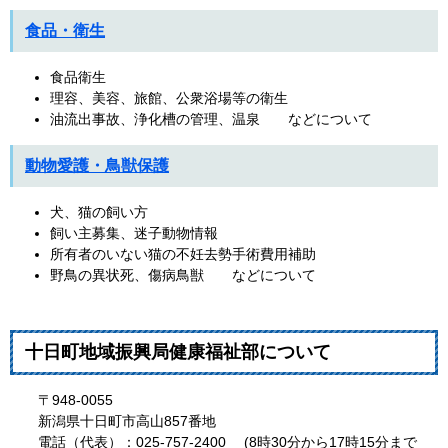
食品・衛生
食品衛生
理容、美容、旅館、公衆浴場等の衛生
油流出事故、浄化槽の管理、温泉 などについて
動物愛護・鳥獣保護
犬、猫の飼い方
飼い主募集、迷子動物情報
所有者のいない猫の不妊去勢手術費用補助
野鳥の異状死、傷病鳥獣 などについて
十日町地域振興局健康福祉部について
〒948-0055
新潟県十日町市高山857番地
電話（代表）：025-757-2400 (8時30分から17時15分まで