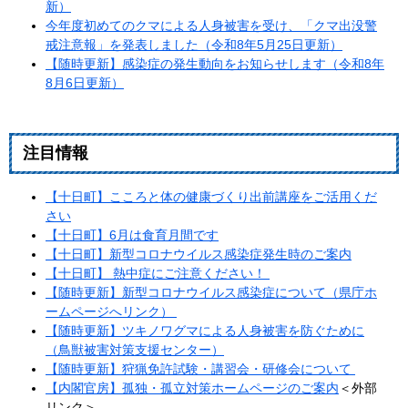
新）
今年度初めてのクマによる人身被害を受け、「クマ出没警
戒注意報」を発表しました（令和8年5月25日更新）
【随時更新】感染症の発生動向をお知らせします（令和8年
8月6日更新）
注目情報
【十日町】こころと体の健康づくり出前講座をご活用くだ
さい
【十日町】6月は食育月間です
【十日町】新型コロナウイルス感染症発生時のご案内
【十日町】 熱中症にご注意ください！
【随時更新】新型コロナウイルス感染症について（県庁ホ
ームページへリンク）
【随時更新】ツキノワグマによる人身被害を防ぐために
（鳥獣被害対策支援センター）
【随時更新】狩猟免許試験・講習会・研修会について ​
【内閣官房】孤独・孤立対策ホームページのご案内
＜外部
リンク＞