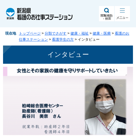
ペ
メ
ー
ニ
ジ
ュ
の
ー
先
を
現在地
トップページ
>
分類でさがす
>
健康・福祉
>
健康・医療
>
看護のお
頭
飛
仕事ステーション
>
看護学生の方
>
インタビュー
で
ば
す。
し
本
インタビュー
て
文
本
文
へ