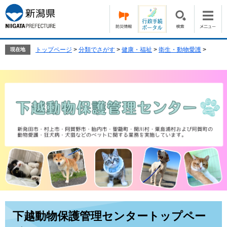
ペ
メ
ー
ニ
ジ
ュ
の
ー
先
を
トップページ
>
分類でさがす
>
健康・福祉
>
衛生・動物愛護
>
現在地
頭
飛
で
ば
す。
し
て
本
文
へ
本
下越動物保護管理センタートップペー
文