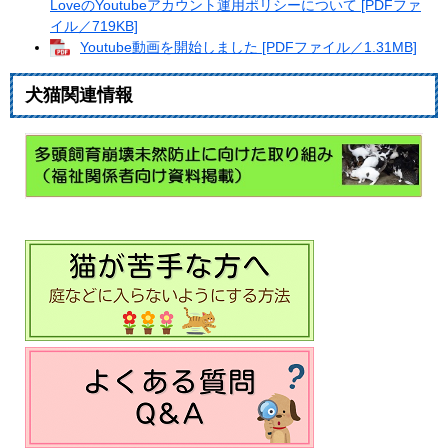
LoveのYoutubeアカウント運用ポリシーについて [PDFファ
イル／719KB]
Youtube動画を開始しました [PDFファイル／1.31MB]
犬猫関連情報