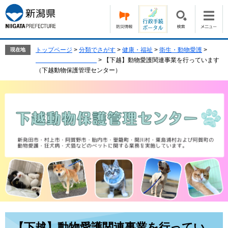
ペ
メ
ー
ニ
ジ
ュ
の
ー
先
を
トップページ
>
分類でさがす
>
健康・福祉
>
衛生・動物愛護
>
現在地
頭
飛
>
【下越】動物愛護関連事業を行っています
で
ば
（下越動物保護管理センター）
す。
し
て
本
文
へ
本
【下越】動物愛護関連事業を行ってい
文