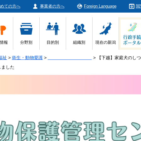
めての方へ
事業者の方へ
Foreign Language
閲
情報
分野別
目的別
組織別
現在の新潟
福祉
>
衛生・動物愛護
>
>
【下越】家庭犬のしつ
しました