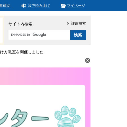
覧補助
音声読み上げ
マイページ
詳細検索
サイト内検索
Google
カ
ス
タ
け方教室を開催しました
ム
検
索