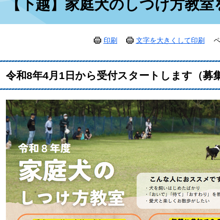
【下越】家庭犬のしつけ方教室
文
印刷
文字を大きくして印刷
ペ
令和8年4月1日から受付スタートします（募