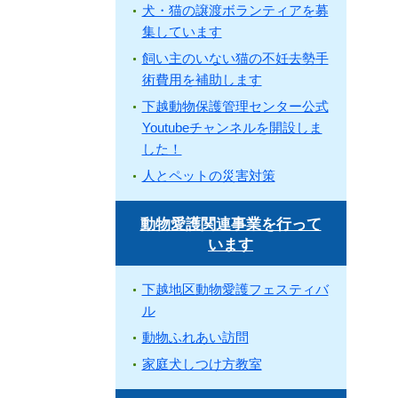
犬・猫の譲渡ボランティアを募
集しています
飼い主のいない猫の不妊去勢手
術費用を補助します
下越動物保護管理センター公式
Youtubeチャンネルを開設しま
した！
人とペットの災害対策
動物愛護関連事業を行って
います
下越地区動物愛護フェスティバ
ル
動物ふれあい訪問
家庭犬しつけ方教室