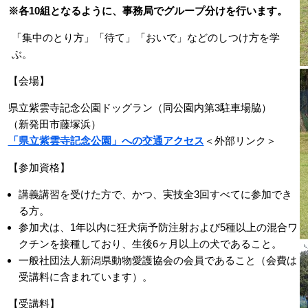
※各10組となるように、事務局でグループ分けを行います。
「集中のとり方」「待て」「おいで」などのしつけ方を学
ぶ。
【会場】
県立紫雲寺記念公園ドッグラン（同公園内第3駐車場脇）
（新発田市藤塚浜）
「県立紫雲寺記念公園」への交通アクセス
＜外部リンク＞
【参加資格】
講義講習を受けた方で、かつ、実技全3回すべてに参加でき
る方。
参加犬は、1年以内に狂犬病予防注射および5種以上の混合ワ
クチンを接種しており、生後6ヶ月以上の犬であること。
一般社団法人新潟県動物愛護協会の会員であること（会費は
受講料に含まれています）。
【受講料】