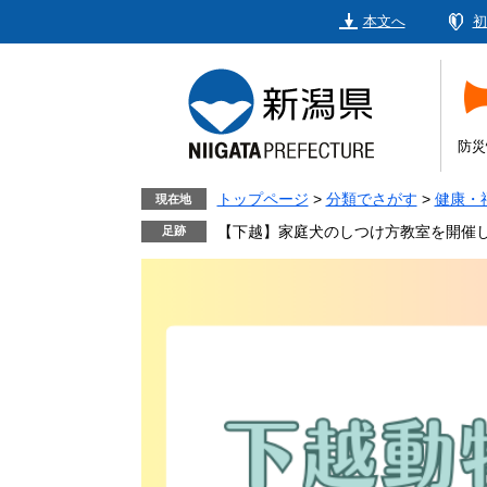
ペ
メ
本文へ
初
ー
ニ
ジ
ュ
の
ー
先
を
頭
飛
防災
で
ば
す。
し
トップページ
>
分類でさがす
>
健康・
現在地
て
【下越】家庭犬のしつけ方教室を開催
本
文
へ