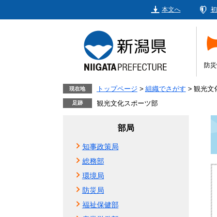
ペ
メ
本文へ
初
ー
ニ
ジ
ュ
の
ー
先
を
頭
飛
防災
で
ば
す。
し
トップページ
>
組織でさがす
>
観光文
現在地
て
観光文化スポーツ部
本
文
部局
へ
知事政策局
総務部
環境局
防災局
福祉保健部