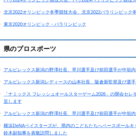
北京2022オリンピック冬季競技大会、北京2022パラリンピック
東京2020オリンピック・パラリンピック
県のプロスポーツ
アルビレックス新潟の野澤社長、早川選手及び前田選手が中垣内
アルビレックス新潟レディースの山本社長、阪倉新監督及び選手
「ナミックス フレッシュオールスターゲーム2026」の開会セ
呈します
アルビレックス新潟の野澤社長、早川選手及び前田選手が中垣内
横浜DeNAベイスターズが、県内のこどもたちへベースボール
鈴木副知事を表敬訪問しました