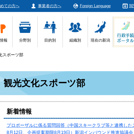
めての方へ
事業者の方へ
Foreign Language
閲
情報
分野別
目的別
組織別
現在の新潟
化スポーツ部
本
観光文化スポーツ部
文
新着情報
プロポーザルに係る質問回答（中国スキークラブ等と連携した
8月12日、企画提案期限8月19日）新潟インバウンド推進協議会