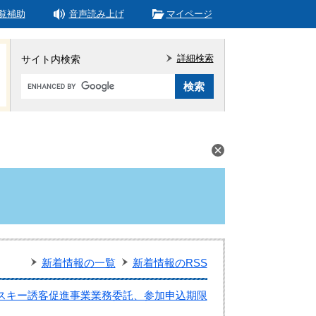
覧補助
音声読み上げ
マイページ
詳細検索
サイト内検索
Google
カ
ス
タ
ム
検
索
新着情報の一覧
新着情報のRSS
スキー誘客促進事業業務委託、参加申込期限