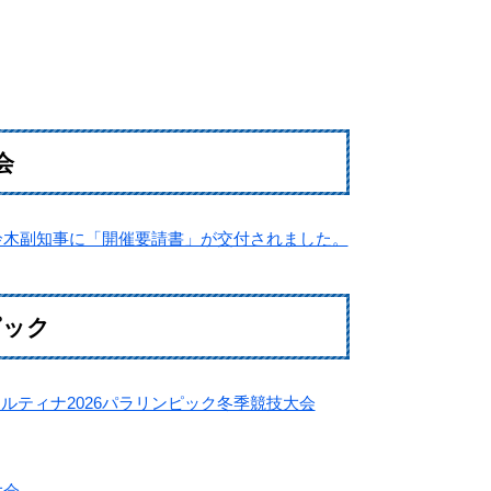
会
鈴木副知事に「開催要請書」が交付されました。
ピック
ルティナ2026パラリンピック冬季競技大会
大会