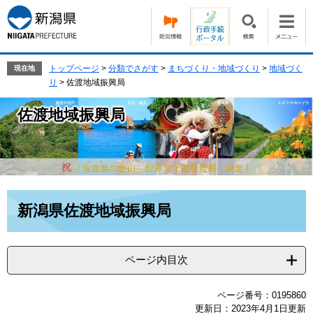
ペ
メ
ー
ニ
ジ
ュ
の
ー
先
を
トップページ
>
分類でさがす
>
まちづくり・地域づくり
>
地域づく
現在地
頭
飛
り
>
佐渡地域振興局
で
ば
す。
し
佐渡地域振興局
て
本
文
へ
本
新潟県佐渡地域振興局
文
ページ内目次
ページ番号：0195860
更新日：2023年4月1日更新