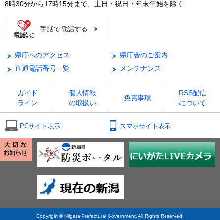
8時30分から17時15分まで、土日・祝日・年末年始を除く
手話で電話する
県庁へのアクセス
県庁舎のご案内
直通電話番号一覧
メンテナンス
ガイド
個人情報
RSS配信
免責事項
ライン
の取扱い
について
PCサイト表示
スマホサイト表示
Copyright © Niigata Prefectural Government. All Rights Reserved.