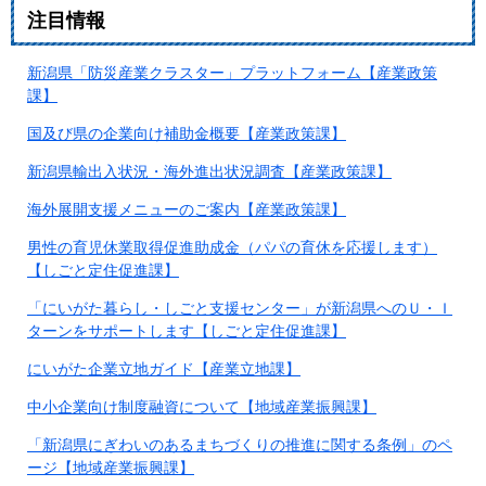
注目情報
新潟県「防災産業クラスター」プラットフォーム【産業政策
課】
国及び県の企業向け補助金概要【産業政策課】
新潟県輸出入状況・海外進出状況調査【産業政策課】
海外展開支援メニューのご案内【産業政策課】
男性の育児休業取得促進助成金（パパの育休を応援します）
【しごと定住促進課】
「にいがた暮らし・しごと支援センター」が新潟県へのＵ・Ｉ
ターンをサポートします【しごと定住促進課】
にいがた企業立地ガイド【産業立地課】
中小企業向け制度融資について【地域産業振興課】
「新潟県にぎわいのあるまちづくりの推進に関する条例」のペ
ージ【地域産業振興課】