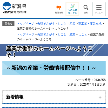
ペ
メ
ー
ニ
ジ
ュ
の
ー
先
を
トップページ
>
分類でさがす
>
しごと・産業
>
商工業・産業立地
>
現在地
頭
飛
産業労働部のホームページへようこそ！
で
ば
トップページ
>
分類でさがす
>
しごと・産業
>
しごと
>
産業労働部
す。
し
のホームページへようこそ！
て
産業労働部のホームページへようこ
本
文
そ！
へ
本
～新潟の産業・労働情報配信中！！～
文
ページ番号：0134558
更新日：2026年4月1日更新
新着情報