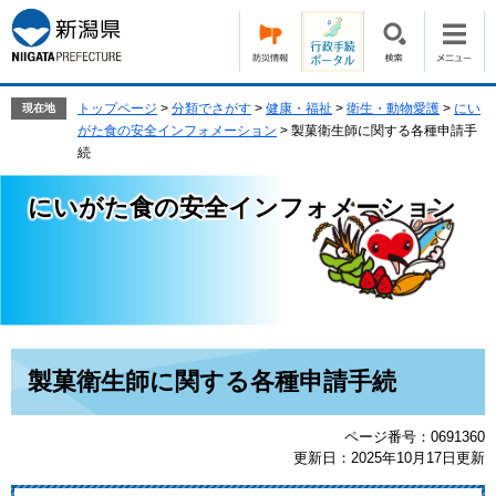
ペ
メ
ー
ニ
ジ
ュ
の
ー
先
を
トップページ
>
分類でさがす
>
健康・福祉
>
衛生・動物愛護
>
にい
現在地
頭
飛
がた食の安全インフォメーション
>
製菓衛生師に関する各種申請手
で
ば
続
す。
し
て
にいがた食の安全インフォメーション
本
文
へ
本
製菓衛生師に関する各種申請手続
文
ページ番号：0691360
更新日：2025年10月17日更新