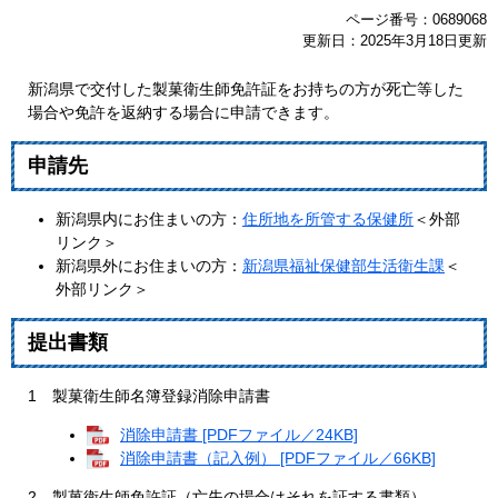
ページ番号：0689068
更新日：2025年3月18日更新
新潟県で交付した製菓衛生師免許証をお持ちの方が死亡等した
場合や免許を返納する場合に申請できます。
申請先
新潟県内にお住まいの方：
住所地を所管する保健所
＜外部
リンク＞
新潟県外にお住まいの方：
新潟県福祉保健部生活衛生課
＜
外部リンク＞
提出書類
1 製菓衛生師名簿登録消除申請書
消除申請書 [PDFファイル／24KB]
消除申請書（記入例） [PDFファイル／66KB]
2 製菓衛生師免許証（亡失の場合はそれを証する書類）