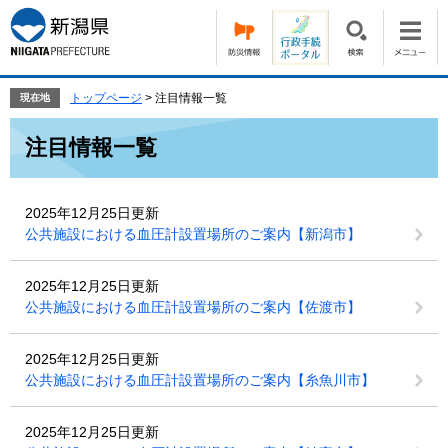
ペ
メ
ー
ニ
ジ
ュ
の
ー
先
を
トップページ
>
注目情報一覧
現在地
頭
飛
本
で
ば
注目情報一覧
文
す。
し
て
本
2025年12月25日更新
文
公共施設における血圧計設置場所のご案内【新潟市】
へ
2025年12月25日更新
公共施設における血圧計設置場所のご案内【佐渡市】
2025年12月25日更新
公共施設における血圧計設置場所のご案内【糸魚川市】
2025年12月25日更新